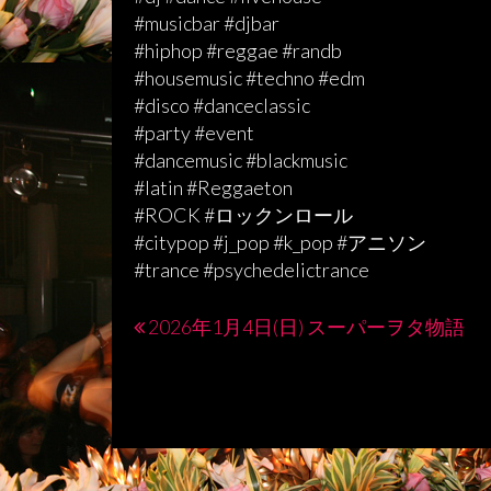
#musicbar #djbar
#hiphop #reggae #randb
#housemusic #techno #edm
#disco #danceclassic
#party #event
#dancemusic #blackmusic
#latin #Reggaeton
#ROCK #ロックンロール
#citypop #j_pop #k_pop #アニソン
#trance #psychedelictrance
2026年1月4日(日) スーパーヲタ物語
投
稿
ナ
ビ