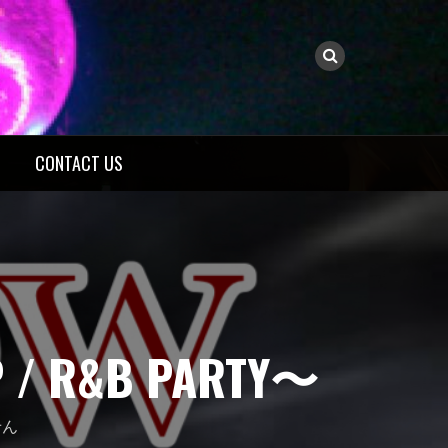
CONTACT US
 / R&B PARTY〜
せん