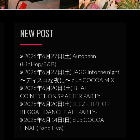
NEW POST
2026年6月27日(土) Autobahn
(HipHop/R&B)
2026年6月27日(土) JAGG into the night
〜ディスコな夜に〜 club COCOA MIX
2026年6月20日 (土) BEAT
CO’NE’CTION SP AFTER PARTY
2026年6月20日(土) JEEZ -HIPHOP
REGGAE DANCEHALL PARTY-
2026年6月14日(日) club COCOA
FINAL (Band Live)