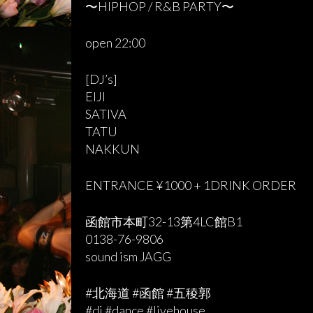
〜HIPHOP / R&B PARTY〜
open 22:00
[DJ’s]
EIJI
SATIVA
TATU
NAKKUN
ENTRANCE ¥1000 + 1DRINK ORDER
函館市本町32-13第4LC館B1
0138-76-9806
sound ism JAGG
#北海道 #函館 #五稜郭
#dj #dance #livehouse