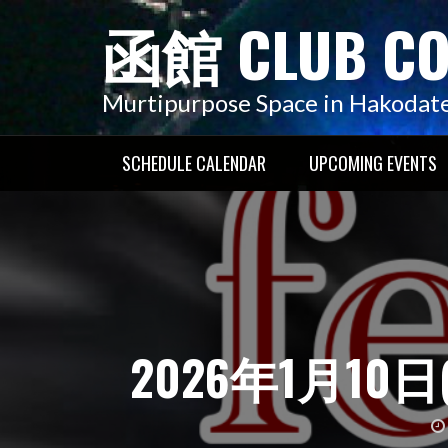
コ
函館 CLUB C
ン
テ
ン
Murtipurpose Space in Hakodat
ツ
へ
SCHEDULE CALENDAR
UPCOMING EVENTS
ス
キ
ッ
プ
2026年1月10日(土