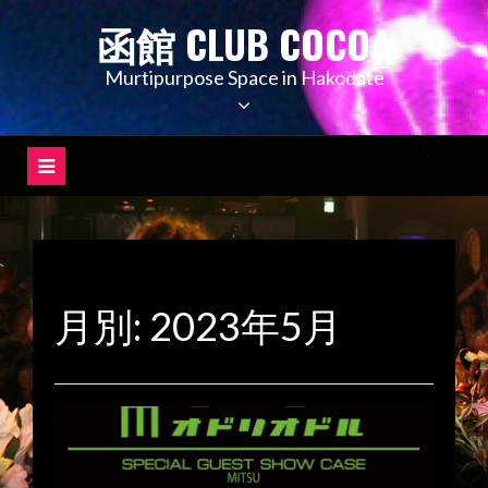
コ
函館 CLUB COCOA
ン
テ
Murtipurpose Space in Hakodate
ン
ツ
へ
ス
キ
ッ
プ
月別: 2023年5月