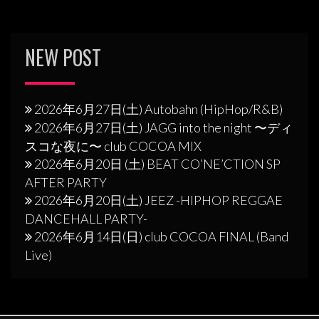
NEW POST
2026年6月27日(土) Autobahn (HipHop/R&B)
2026年6月27日(土) JAGG into the night 〜ディ
スコな夜に〜 club COCOA MIX
2026年6月20日 (土) BEAT CO’NE’CTION SP
AFTER PARTY
2026年6月20日(土) JEEZ -HIPHOP REGGAE
DANCEHALL PARTY-
2026年6月14日(日) club COCOA FINAL (Band
Live)