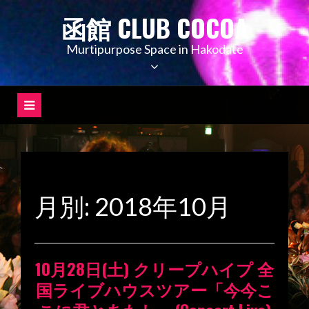
コ
函館 CLUB COCOA
ン
テ
Murtipurpose Space in Hakodate
ン
ツ
へ
ス
キ
ッ
プ
月別: 2018年10月
10月28日(土) クリープハイプ 全
国ライブハウスツアー「今今こ