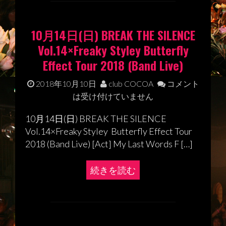
10月14日(日) BREAK THE SILENCE
Vol.14×Freaky Styley Butterfly
Effect Tour 2018 (Band Live)
2018年10月10日
club COCOA
コメント
は受け付けていません
10月14日(日) BREAK THE SILENCE
Vol.14×Freaky Styley Butterfly Effect Tour
2018 (Band Live) [Act] My Last Words F […]
続きを読む