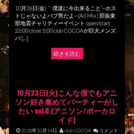
10月26日(金) ｀僕達に今出来ること´~ホス
トじゃないよパブ男だよ~ (All Mix ) 胆振東
部地震チャリティーイベント open/start
22:00 close 5:00 club COCOAが巨大メンズ
パ […]
続きを読む
10月23日(火)こんな僕でもアニ
ソン好き集めてパーティーがし
たい vol.8 (アニソン/ボーカロ
イド)
2018年10月14日
club COCOA
コメント