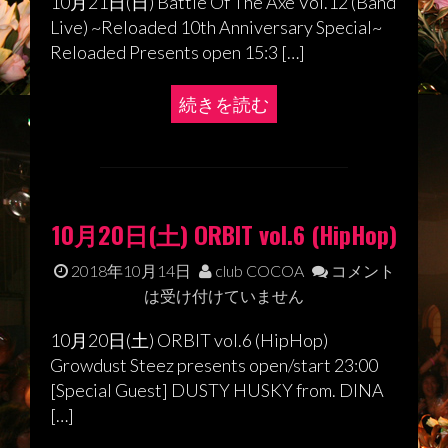
10月21日(日) Battle Of The Axe Vol.12 (Band
Live) ~Reloaded 10th Anniversary Special~
Reloaded Presents open 15:3 […]
続きを読む
10月20日(土) ORBIT vol.6 (HipHop)
2018年10月14日
club COCOA
コメント
は受け付けていません
10月20日(土) ORBIT vol.6 (HipHop)
Growdust Steez presents open/start 23:00
[Special Guest] DUSTY HUSKY from. DINA
[…]