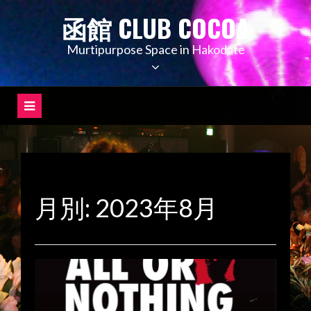
コ
函館 CLUB COCOA
ン
テ
Murtipurpose Space in Hakodate
ン
ツ
へ
ス
キ
ッ
プ
月別: 2023年8月