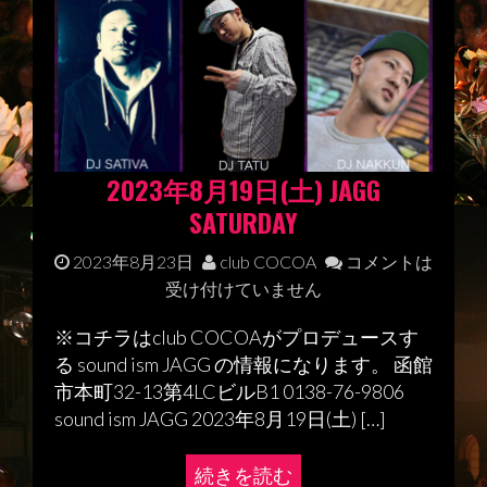
2023年8月19日(土) JAGG
SATURDAY
2023年8月23日
club COCOA
コメントは
受け付けていません
※コチラはclub COCOAがプロデュースす
る sound ism JAGG の情報になります。 函館
市本町32-13第4LCビルB1 0138-76-9806
sound ism JAGG 2023年8月19日(土) […]
続きを読む