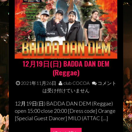
12月19日(日) BADDA DAN DEM
(Reggae)
2021年11月26日
club COCOA
コメント
は受け付けていません
12月19日(日) BADDA DAN DEM (Reggae)
open 15:00 close 20:00 [Dress code] Orange
[Special Guest Dancer] MILO (ATTAC […]