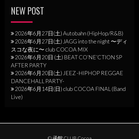
NEW POST
2026年6月27日(土) Autobahn (HipHop/R&B)
2026年6月27日(土) JAGG into the night 〜ディ
スコな夜に〜 club COCOA MIX
2026年6月20日 (土) BEAT CO’NE’CTION SP
AFTER PARTY
2026年6月20日(土) JEEZ -HIPHOP REGGAE
DANCEHALL PARTY-
2026年6月14日(日) club COCOA FINAL (Band
Live)
© 函館 CLUB Cocoa