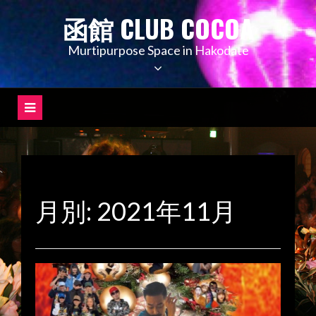
コ
函館 CLUB COCOA
ン
テ
Murtipurpose Space in Hakodate
ン
ツ
へ
ス
キ
ッ
プ
月別: 2021年11月