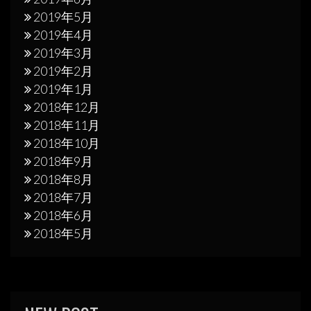
2019年5月
2019年4月
2019年3月
2019年2月
2019年1月
2018年12月
2018年11月
2018年10月
2018年9月
2018年8月
2018年7月
2018年6月
2018年5月