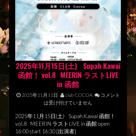
2025年11月15日(土) Supah Kawai
函館！ vol.8 MEERIN ラストLIVE
in 函館
2025年11月11日
club COCOA
コメント
は受け付けていません
2025年11月15日(土) Supah Kawai 函館！
vol.8 MEERIN ラストLIVE in 函館 open
16:00 start 16:30 [出演者]