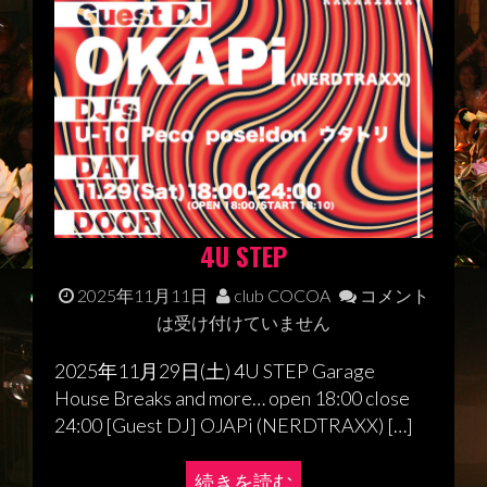
4U STEP
2025年11月11日
club COCOA
コメント
は受け付けていません
2025年11月29日(土) 4U STEP Garage
House Breaks and more… open 18:00 close
24:00 [Guest DJ] OJAPi (NERDTRAXX) […]
続きを読む