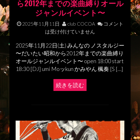
ら2012年までの楽曲縛りオール
ジャンルイベント〜
2025年11月11日
club COCOA
コメント
は受け付けていません
2025年11月22日(土) みんなの ノスタルジー
〜だいたい昭和から2012年までの楽曲縛り
オールジャンルイベント〜 open 18:00 start
18:30 [DJ] umi Moッkun かみやん 楓奏 [S […]
続きを読む