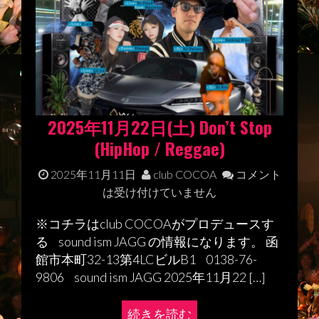
2025年11月22日(土) Don’t Stop
(HipHop / Reggae)
2025年11月11日
club COCOA
コメント
は受け付けていません
※コチラはclub COCOAがプロデュースす
る sound ism JAGG の情報になります。 函
館市本町32-13第4LCビルB1 0138-76-
9806 sound ism JAGG 2025年11月22 […]
続きを読む