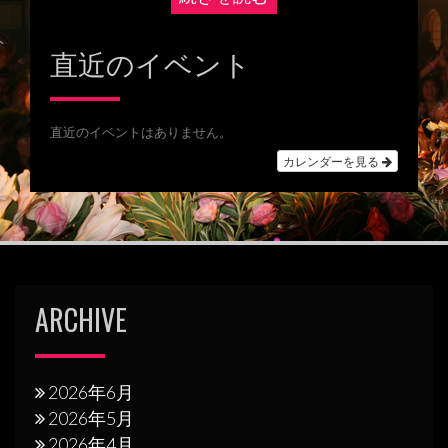
直近のイベント
直近のイベントはありません。
カレンダーを見る
ARCHIVE
2026年6月
2026年5月
2026年4月