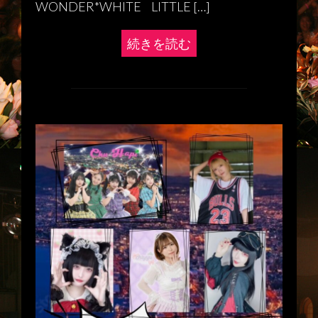
WONDER*WHITE LITTLE […]
続きを読む