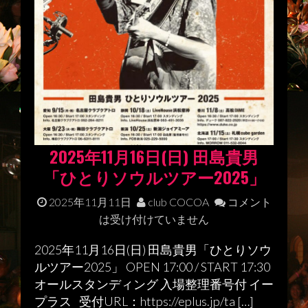
2025年11月16日(日) 田島貴男
「ひとりソウルツアー2025」
2025年11月11日
club COCOA
コメント
は受け付けていません
2025年11月16日(日) 田島貴男「ひとりソウ
ルツアー2025」 OPEN 17:00 / START 17:30
オールスタンディング 入場整理番号付 イー
プラス 受付URL：https://eplus.jp/ta […]