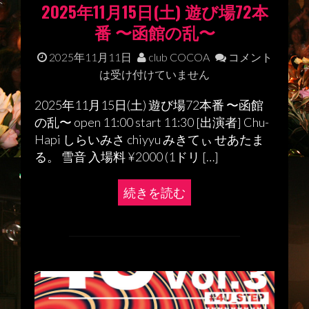
2025年11月15日(土) 遊び場72本
番 〜函館の乱〜
2025年11月11日
club COCOA
コメント
は受け付けていません
2025年11月15日(土) 遊び場72本番 〜函館
の乱〜 open 11:00 start 11:30 [出演者] Chu-
Hapi しらいみさ chiyyu みきてぃ せあたま
る。 雪音 入場料 ¥2000 (1ドリ […]
続きを読む