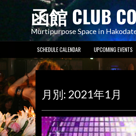
コ
函館 CLUB C
ン
テ
ン
Murtipurpose Space in Hakodat
ツ
へ
SCHEDULE CALENDAR
UPCOMING EVENTS
ス
キ
ッ
プ
月別: 2021年1月