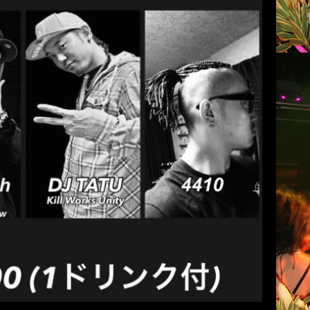
/ REGGAE / R&B
ん
club COCOA
2021年1月18日
&B open 22:00～ [DJ] DJ MAKKO (Growdust
Steez) DJ TATU (Kill Works Unity) DJ 8n […]
続きを読む