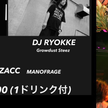
) HipHop / R&B
ん
club COCOA
2021年1月18日
22:00～ [DJ] DJ SATIVA (SMOOTH LOUNGE)
YOKKE (Growdust Steez) [Side MC] PROZ […]
続きを読む