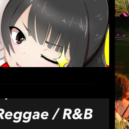
tart 16:00 [Dj] 今世紀最大級のロケットハート
打ち上げ隊 榛 ねぐれ か […]
続きを読む