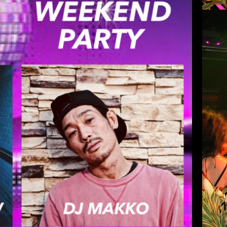
土) WEEKEND PARTY
ん
club COCOA
2021年1月26日
ARTY open 22:00 [DJ] DJ SHORT-ARROW
dust Steez) 入場料 \1000 (1ドリンク付) 問 […]
続きを読む