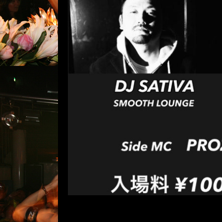
1月23日(土
コメントは受け付けていませ
1月23日(土) HipHop / R&B open 
DJ R