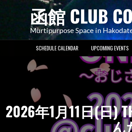
コ
函館 CLUB C
ン
テ
ン
Murtipurpose Space in Hakodat
ツ
へ
SCHEDULE CALENDAR
UPCOMING EVENTS
ス
キ
ッ
プ
2026年1月11日(日)
ん