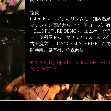
協賛
hotondoMITUO、キリンさん、知
マジシャン高野大吾、ツーアローズ、有限会
HELLO FUTURE DESIGN、エ
ー、便利屋トム、マサラカリス、株式会社 
古田漁業部、DANCE SPACE RIZ
間漁業、昆布村、竹森商店
2026年1月10日(土) fellow 〜HIPHOP 
投
R&B PARTY〜
稿
ナ
ビ
ゲ
ー