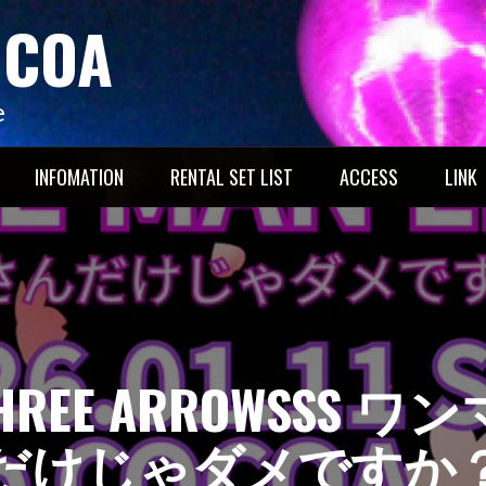
OCOA
e
INFOMATION
RENTAL SET LIST
ACCESS
LINK
 THREE ARROWSS
だけじゃダメですか