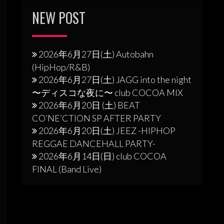
NEW POST
2026年6月27日(土) Autobahn
(HipHop/R&B)
2026年6月27日(土) JAGG into the night
〜ディスコな夜に〜 club COCOA MIX
2026年6月20日 (土) BEAT
CO’NE’CTION SP AFTER PARTY
2026年6月20日(土) JEEZ -HIPHOP
REGGAE DANCEHALL PARTY-
2026年6月14日(日) club COCOA
FINAL (Band Live)