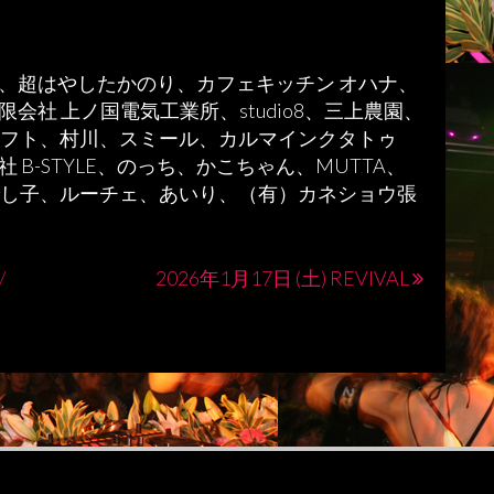
内温泉、超はやしたかのり、カフェキッチン オハナ、
社 上ノ国電気工業所、studio8、三上農園、
ムケークラフト、村川、スミール、カルマインクタトゥ
B-STYLE、のっち、かこちゃん、MUTTA、
E、なでし子、ルーチェ、あいり、（有）カネショウ張
/
2026年1月17日 (土) REVIVAL