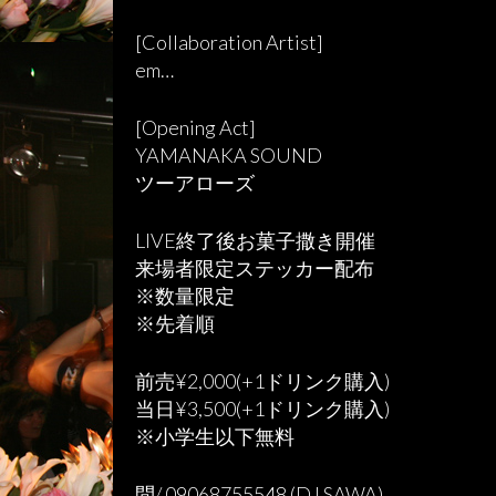
[Collaboration Artist]
em…
[Opening Act]
YAMANAKA SOUND
ツーアローズ
LIVE終了後お菓子撒き開催
来場者限定ステッカー配布
※数量限定
※先着順
前売¥2,000(+1ドリンク購入)
当日¥3,500(+1ドリンク購入)
※小学生以下無料
問/ 09068755548 (DJ SAWA)