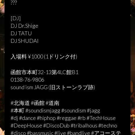
???
[DJ]
DJ Dr.Shige
DJ TATU
DJ SHUDAI
入場料 ¥1000 (1ドリンク付)
函館市本町32-13第4LC館B1
0138-76-9806
sound ism JAGG (旧ストーンラブ跡)
#北海道 #函館 #道南
#本町 #soundismjagg #soundism #jagg
#dj #dance #hiphop #reggae #rb #TechHouse
#DeepHouse #DiscoDub #tribalhous #techno
#disco #bassmusic #live #bandlive #アコーステ