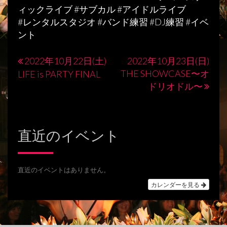
ィックライブ #サブカル #アイドルライブ
#レンタルスタジオ #バンド練習 #DJ練習 #イベ
ント
2022年10月22日(土)
2022年10月23日(日)
投
THE SHOWCASE〜オ
LIFE is PARTY FINAL
稿
ドリオドル〜
ナ
ビ
直近のイベント
ゲ
ー
シ
直近のイベントはありません。
カレンダーを見る
ョ
ン