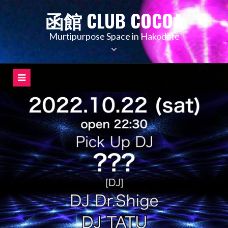
コ
函館 CLUB COCOA
ン
テ
Murtipurpose Space in Hakodate
ン
ツ
へ
ス
キ
ッ
プ