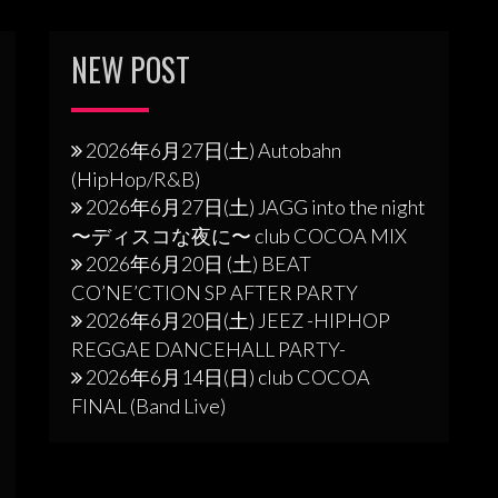
NEW POST
2026年6月27日(土) Autobahn
(HipHop/R&B)
2026年6月27日(土) JAGG into the night
〜ディスコな夜に〜 club COCOA MIX
2026年6月20日 (土) BEAT
CO’NE’CTION SP AFTER PARTY
2026年6月20日(土) JEEZ -HIPHOP
REGGAE DANCEHALL PARTY-
2026年6月14日(日) club COCOA
FINAL (Band Live)