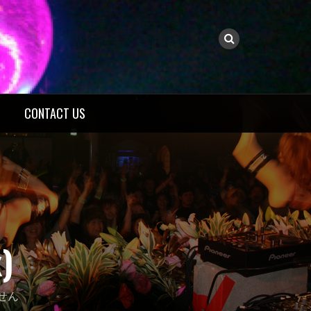
CONTACT US
x)
せん