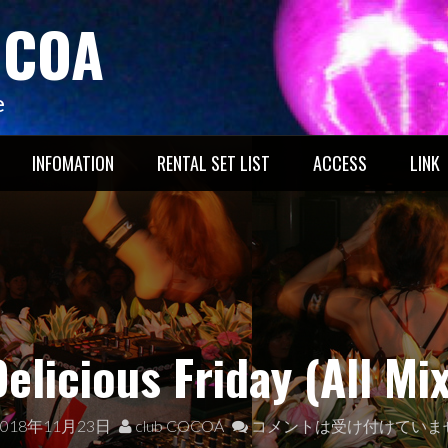
OCOA
e
INFOMATION
RENTAL SET LIST
ACCESS
LINK
elicious Friday (All Mi
2018年11月23日
club COCOA
コメントは受け付けていま