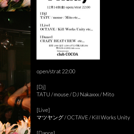
open/strat 22:00
[Dj]
TATU / mouse / DJ Nakaxxx / Mito
[Live]
マツヤング / OCTAVE / Kill Works Unity
[Dance]