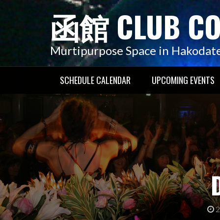
コ
函館 CLUB C
ン
テ
ン
Murtipurpose Space in Hakodat
ツ
へ
SCHEDULE CALENDAR
UPCOMING EVENTS
ス
キ
ッ
プ
D