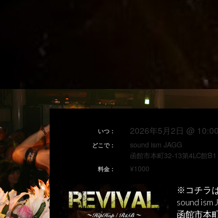
2026年5月2日 @ 10:00
いつ：
sound ism JAGG
どこで：
函館市本町32-13第4LC館B1
¥1000
料金：
※コチラは
sound i
函館市本町3