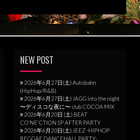
NEW POST
2026年6月27日(土) Autobahn
(HipHop/R&B)
2026年6月27日(土) JAGG into the night
〜ディスコな夜に〜 club COCOA MIX
2026年6月20日 (土) BEAT
CO’NE’CTION SP AFTER PARTY
2026年6月20日(土) JEEZ -HIPHOP
REGGAE DANCEHALL PARTY-