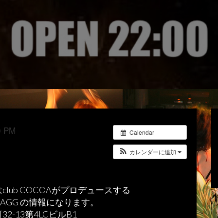
 PM
Calendar
カレンダーに追加
club COCOAがプロデュースする
sm JAGG の情報になります。
2-13第4LCビルB1