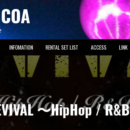
OCOA
e
INFOMATION
RENTAL SET LIST
ACCESS
LINK
EVIVAL 〜HipHop / R&