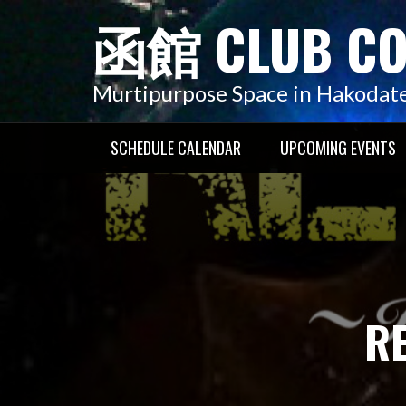
コ
函館 CLUB C
ン
テ
ン
Murtipurpose Space in Hakodat
ツ
へ
SCHEDULE CALENDAR
UPCOMING EVENTS
ス
キ
ッ
プ
R