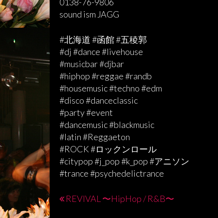
0138-76-9806
sound ism JAGG
#北海道 #函館 #五稜郭
#dj #dance #livehouse
#musicbar #djbar
#hiphop #reggae #randb
#housemusic #techno #edm
#disco #danceclassic
#party #event
#dancemusic #blackmusic
#latin #Reggaeton
#ROCK #ロックンロール
#citypop #j_pop #k_pop #アニソン
#trance #psychedelictrance
REVIVAL 〜HipHop / R&B〜
投