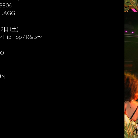
9806
m JAGG
2日 (土)
〜HipHop / R&B〜
00
UN