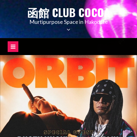
コ
函館 CLUB COCOA
ン
テ
Murtipurpose Space in Hakodate
ン
ツ
へ
ス
キ
ッ
プ