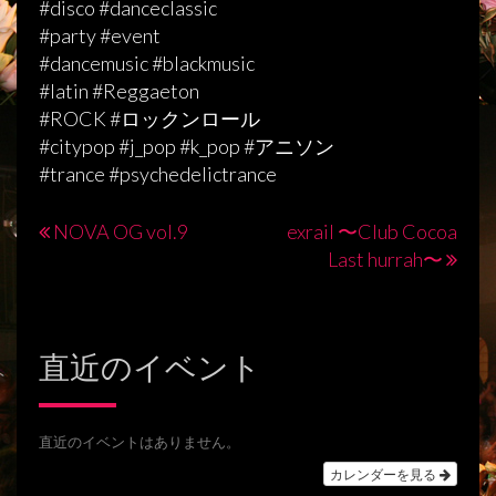
#disco #danceclassic
#party #event
#dancemusic #blackmusic
#latin #Reggaeton
#ROCK #ロックンロール
#citypop #j_pop #k_pop #アニソン
#trance #psychedelictrance
NOVA OG vol.9
exrail 〜Club Cocoa
投
Last hurrah〜
稿
ナ
直近のイベント
ビ
ゲ
ー
直近のイベントはありません。
シ
カレンダーを見る