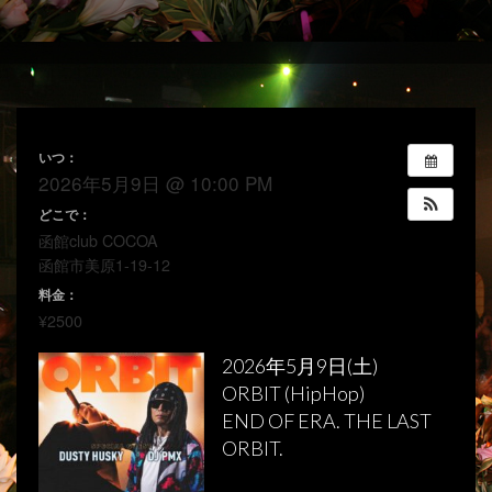
いつ：
2026年5月9日 @ 10:00 PM
どこで：
函館club COCOA
函館市美原1-19-12
料金：
¥2500
2026年5月9日(土)
ORBIT (HipHop)
END OF ERA. THE LAST
ORBIT.