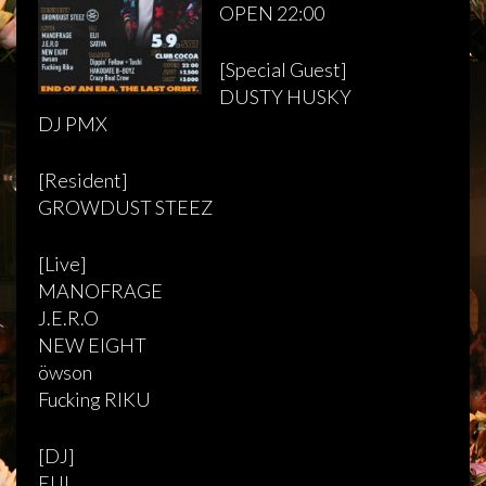
OPEN 22:00
[Special Guest]
DUSTY HUSKY
DJ PMX
[Resident]
GROWDUST STEEZ
[Live]
MANOFRAGE
J.E.R.O
NEW EIGHT
öwson
Fucking RIKU
[DJ]
EIJI