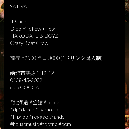
SATIVA
[Dance]
Dippin’Fellow + Toshi
HAKODATE B-BOYZ
Crazy Beat Crew
前売 ¥2500 当日 3000 (1ドリンク購入制)
函館市美原1-19-12
0138-45-2002
club COCOA
#北海道 #函館 #cocoa
#dj #dance #livehouse
#hiphop #reggae #randb
#housemusic #techno #edm