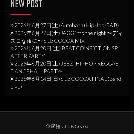
NEW POST
2026年6月27日(土) Autobahn (HipHop/R&B)
2026年6月27日(土) JAGG into the night 〜ディ
スコな夜に〜 club COCOA MIX
2026年6月20日 (土) BEAT CO’NE’CTION SP
AFTER PARTY
2026年6月20日(土) JEEZ -HIPHOP REGGAE
DANCEHALL PARTY-
2026年6月14日(日) club COCOA FINAL (Band
Live)
© 函館 CLUB Cocoa