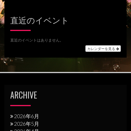
稿
ナ
直近のイベント
ビ
ゲ
ー
直近のイベントはありません。
シ
カレンダーを見る
ョ
ン
ARCHIVE
2026年6月
2026年5月