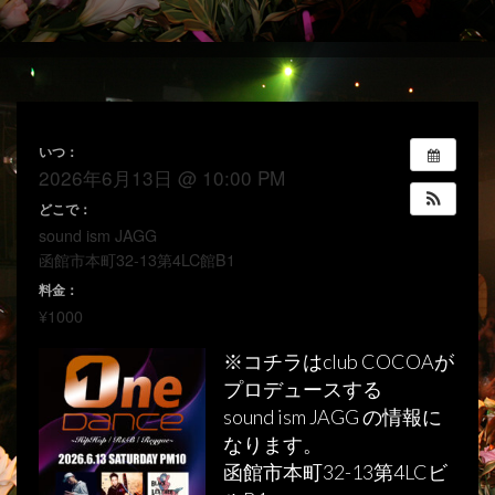
いつ：
2026年6月13日 @ 10:00 PM
どこで：
sound ism JAGG
函館市本町32-13第4LC館B1
料金：
¥1000
※コチラはclub COCOAが
プロデュースする
sound ism JAGG の情報に
なります。
函館市本町32-13第4LCビ