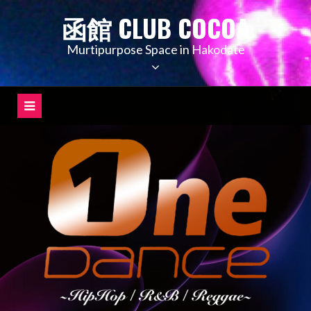
コ
函館 CLUB COCOA
ン
テ
Murtipurpose Space in Hakodate
ン
ツ
へ
ス
キ
ッ
プ