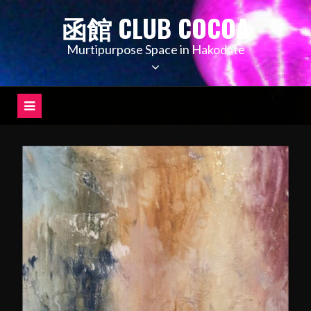
コ
函館 CLUB COCOA
ン
テ
Murtipurpose Space in Hakodate
ン
ツ
へ
ス
キ
ッ
プ