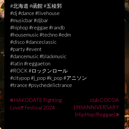
#北海道 #函館 #五稜郭
#dj #dance #livehouse
#musicbar #djbar
#hiphop #reggae #randb
#housemusic #techno #edm
#disco #danceclassic
#party #event
#dancemusic #blackmusic
#latin #reggaeton
#ROCK #ロックンロール
#citypop #j_pop #k_pop #アニソン
#trance #psychedelictrance
HAKODATE Fighting
club COCOA
投
19thANNIVERSARY
Love‼︎ Festival 2024
稿
(HipHop/Reggae)
ナ