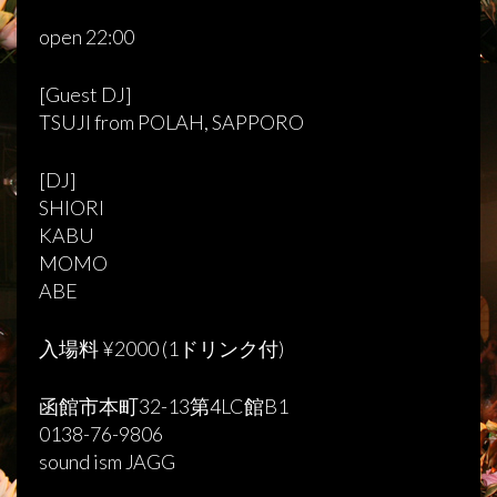
open 22:00
[Guest DJ]
TSUJI from POLAH, SAPPORO
[DJ]
SHIORI
KABU
MOMO
ABE
入場料 ¥2000 (1ドリンク付)
函館市本町32-13第4LC館B1
0138-76-9806
sound ism JAGG