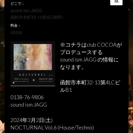
どこで：
sound ism JAGG
函館市本町32-13第4LC館B1
料金：
¥2000
※コチラはclub COCOAが
プロデュースする
sound ism JAGG の情報に
なります。
函館市本町32-13第4LCビ
ルB1
0138-76-9806
sound ism JAGG
2024年3月2日(土)
NOCTURNAL Vol.6 (House/Techno)