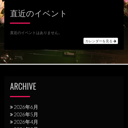
ビ
直近のイベント
ゲ
ー
シ
直近のイベントはありません。
カレンダーを見る
ョ
ン
ARCHIVE
2026年6月
2026年5月
2026年4月