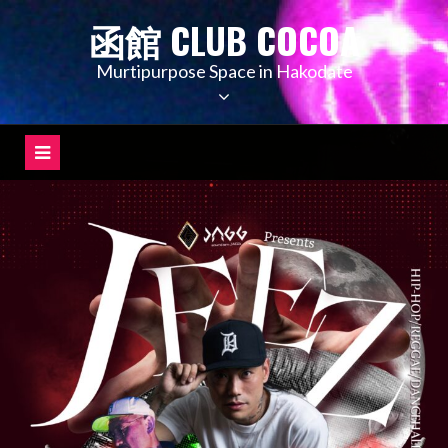
コ
函館 CLUB COCOA
ン
テ
Murtipurpose Space in Hakodate
ン
ツ
へ
ス
キ
ッ
プ