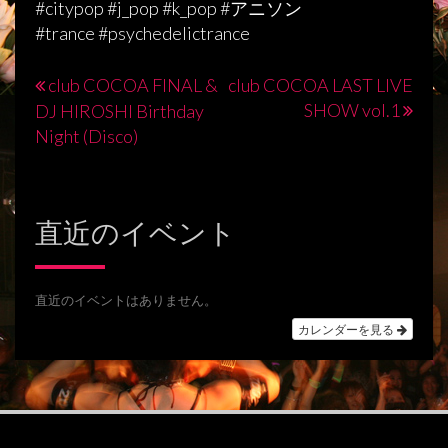
#citypop #j_pop #k_pop #アニソン
#trance #psychedelictrance
club COCOA FINAL &
club COCOA LAST LIVE
投
SHOW vol.1
DJ HIROSHI Birthday
稿
Night (Disco)
ナ
ビ
直近のイベント
ゲ
ー
シ
直近のイベントはありません。
カレンダーを見る
ョ
ン