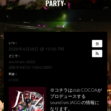
PARTY-
いつ：
2026年4月28日 @ 10:00 PM
どこで：
sound ism JAGG
函館市本町32-13第4LC館B1
料金：
¥1000
※コチラはclub COCOAが
プロデュースする
sound ism JAGG の情報に
なります。