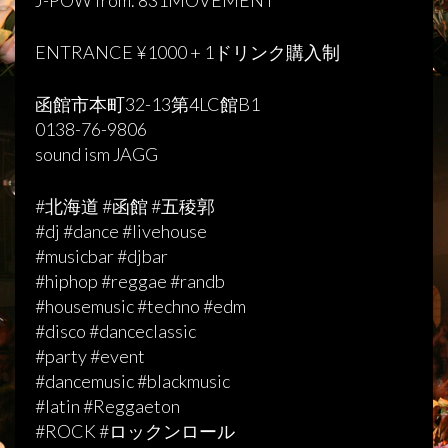
J-POW from. 831MOVEMENT
ENTRANCE ¥1000 + 1ドリンク購入制
函館市本町32-13第4LC館B1
0138-76-9806
sound ism JAGG
#北海道 #函館 #五稜郭
#dj #dance #livehouse
#musicbar #djbar
#hiphop #reggae #randb
#housemusic #techno #edm
#disco #danceclassic
#party #event
#dancemusic #blackmusic
#latin #Reggaeton
#ROCK #ロックンロール