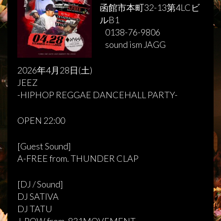
函館市本町32-13第4LCビ
ルB1
0138-76-9806
sound ism JAGG
2026年4月28日(土)
JEEZ
-HIPHOP REGGAE DANCEHALL PARTY-
OPEN 22:00
[Guest Sound]
A-FREE from. THUNDER CLAP
[DJ / Sound]
DJ SATIVA
DJ TATU