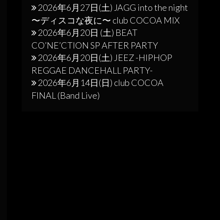
2026年6月27日(土) JAGG into the night
〜ディスコな夜に〜 club COCOA MIX
2026年6月20日 (土) BEAT
CO’NE’CTION SP AFTER PARTY
2026年6月20日(土) JEEZ -HIPHOP
REGGAE DANCEHALL PARTY-
2026年6月14日(日) club COCOA
FINAL (Band Live)