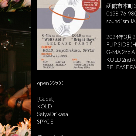
函館市本町32
0138-76-98
sound ism J
2024年3月2
FLIP SIDE (
G-MA 2nd A
KOLD 2nd Al
RELEASE P
open 22:00
[Guest]
KOLD
SeiyaOrikasa
SPYCE