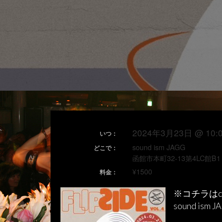
2024年3月23日 @ 10:0
いつ：
sound ism JAGG
どこで：
函館市本町32-13第4LC館B1
¥1500
料金：
※コチラはc
sound is