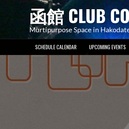
コ
函館 CLUB C
ン
テ
ン
Murtipurpose Space in Hakodat
ツ
へ
SCHEDULE CALENDAR
UPCOMING EVENTS
ス
キ
ッ
プ