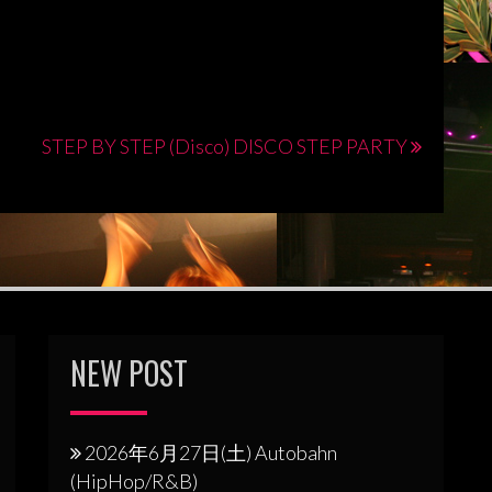
STEP BY STEP (Disco) DISCO STEP PARTY
NEW POST
2026年6月27日(土) Autobahn
(HipHop/R&B)