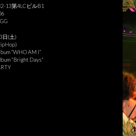
-13第4LCビルB1
06
AGG
3日(土)
HipHop)
lbum “WHO AM I”
bum “Bright Days”
ARTY