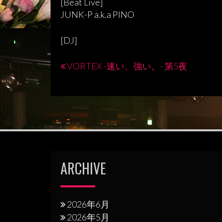
[Beat Live]
JUNK-P a.k.a PINO
[DJ]
VORTEX -速い、強い。- 第5夜
投
稿
ナ
ビ
ゲ
ー
ARCHIVE
シ
ョ
2026年6月
ン
2026年5月