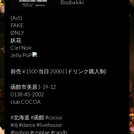
Bouba kiki
[Act]
FAKE
ØNLY
妖花
Ciel Noir
Jelly PoP
前売 ¥1500 当日 2000 (1ドリンク購入制)
函館市美原1-19-12
0138-45-2002
club COCOA
#北海道 #函館 #cocoa
#dj #dance #livehouse
#hiphop #reggae #randb