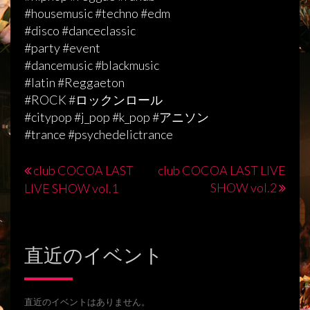
#housemusic #techno #edm
#disco #danceclassic
#party #event
#dancemusic #blackmusic
#latin #Reggaeton
#ROCK #ロックンロール
#citypop #j_pop #k_pop #アニソン
#trance #psychedelictrance
club COCOA LAST
club COCOA LAST LIVE
投
SHOW vol.2
LIVE SHOW vol.1
稿
ナ
直近のイベント
ビ
ゲ
ー
直近のイベントはありません。