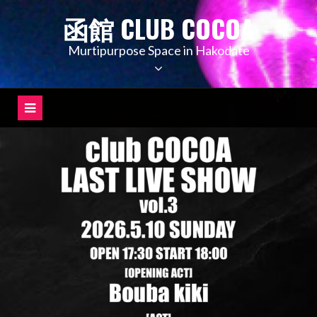
コ
函館 CLUB COCOA
ン
テ
Murtipurpose Space in Hakodate
ン
ツ
へ
ス
キ
ッ
プ