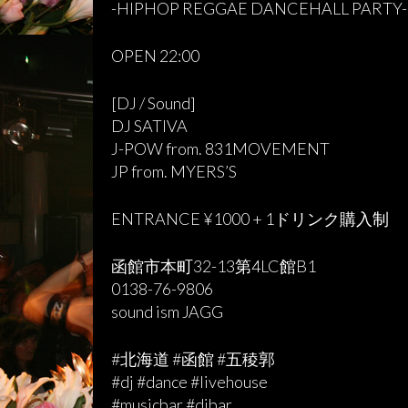
-HIPHOP REGGAE DANCEHALL PARTY-
OPEN 22:00
[DJ / Sound]
DJ SATIVA
J-POW from. 831MOVEMENT
JP from. MYERS’S
ENTRANCE ¥1000 + 1ドリンク購入制
函館市本町32-13第4LC館B1
0138-76-9806
sound ism JAGG
#北海道 #函館 #五稜郭
#dj #dance #livehouse
#musicbar #djbar