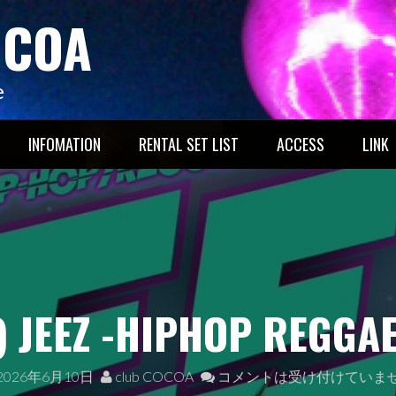
OCOA
e
INFOMATION
RENTAL SET LIST
ACCESS
LINK
EEZ -HIPHOP REGGAE 
2026年6月10日
club COCOA
コメントは受け付けていま