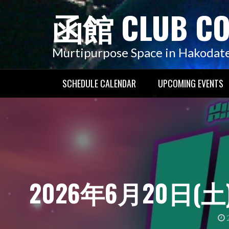
コ
函館 CLUB C
ン
テ
ン
Murtipurpose Space in Hakodat
ツ
へ
SCHEDULE CALENDAR
UPCOMING EVENTS
ス
キ
ッ
プ
2026年6月20日(土) J