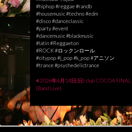
#hiphop #reggae #randb
#housemusic #techno #edm
#disco #danceclassic
#party #event
#dancemusic #blackmusic
#latin #Reggaeton
#ROCK #ロックンロール
#citypop #j_pop #k_pop #アニソン
#trance #psychedelictrance
2026年6月14日(日) club COCOA FINAL
投
(Band Live)
稿
ナ
ビ
ゲ