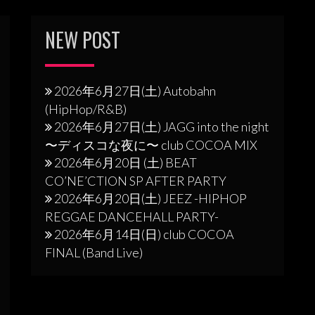
NEW POST
2026年6月27日(土) Autobahn
(HipHop/R&B)
2026年6月27日(土) JAGG into the night
〜ディスコな夜に〜 club COCOA MIX
2026年6月20日 (土) BEAT
CO’NE’CTION SP AFTER PARTY
2026年6月20日(土) JEEZ -HIPHOP
REGGAE DANCEHALL PARTY-
2026年6月14日(日) club COCOA
FINAL (Band Live)