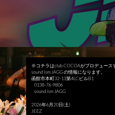
※コチラはclub COCOAがプロデュー
sound ism JAGG の情報になります。
函館市本町32-13第4LCビルB1
0138-76-9806
sound ism JAGG
2026年6月20日(土)
JEEZ