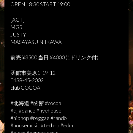
OPEN 18:30 START 19:00
[ACT]
MG5
JUSTY
MASAYASU NIIKAWA
前売 ¥3500 当日 ¥4000 (1ドリンク付)
函館市美原1-19-12
0138-45-2002
club COCOA
#北海道 #函館 #cocoa
#dj #dance #livehouse
#hiphop #reggae #randb
#housemusic #techno #edm
#disco #danceclassic