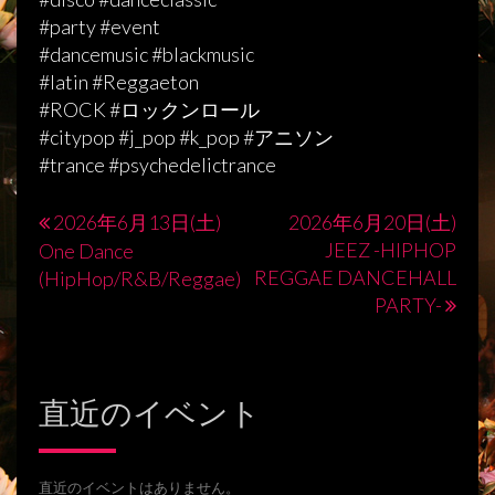
#party #event
#dancemusic #blackmusic
#latin #Reggaeton
#ROCK #ロックンロール
#citypop #j_pop #k_pop #アニソン
#trance #psychedelictrance
2026年6月13日(土)
2026年6月20日(土)
投
JEEZ -HIPHOP
One Dance
稿
REGGAE DANCEHALL
(HipHop/R&B/Reggae)
PARTY-
ナ
ビ
ゲ
直近のイベント
ー
シ
直近のイベントはありません。