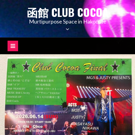
コ
函館 CLUB COCOA
ン
テ
Murtipurpose Space in Hakodate
ン
ツ
へ
ス
キ
ッ
プ