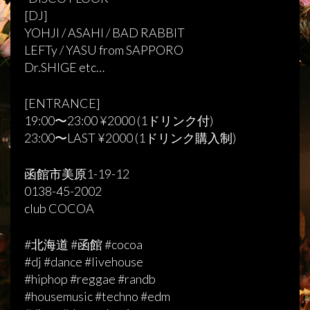
[DJ]
YOHJI / ASAHI / BAD RABBIT
LEFTy / YASU from SAPPORO
Dr.SHIGE etc…
[ENTRANCE]
19:00〜23:00 ¥2000 (1ドリンク付)
23:00〜LAST ¥2000 (1ドリンク購入制)
函館市美原1-19-12
0138-45-2002
club COCOA
#北海道 #函館 #cocoa
#dj #dance #livehouse
#hiphop #reggae #randb
#housemusic #techno #edm