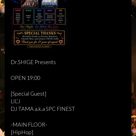
Dr.SHIGE Presents
OPEN 19:00
[Special Guest]
LIL’J
DJ TAMA a.k.a SPC FINEST
-MAIN FLOOR-
[HipHop]