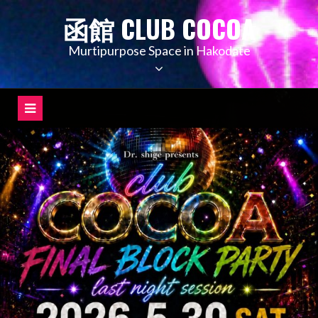
コ
函館 CLUB COCOA
ン
テ
Murtipurpose Space in Hakodate
ン
ツ
へ
ス
キ
ッ
プ