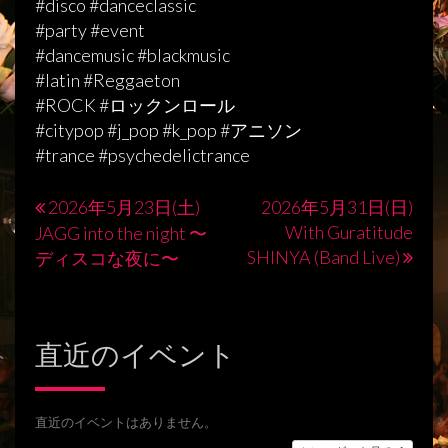
#disco #danceclassic
#party #event
#dancemusic #blackmusic
#latin #Reggaeton
#ROCK #ロックンロール
#citypop #j_pop #k_pop #アニソン
#trance #psychedelictrance
2026年5月23日(土)
2026年5月31日(日)
投
With Guratitude
JAGG into the night 〜
稿
SHINYA (Band Live)
ディスコな夜に〜
ナ
ビ
直近のイベント
ゲ
ー
シ
直近のイベントはありません。