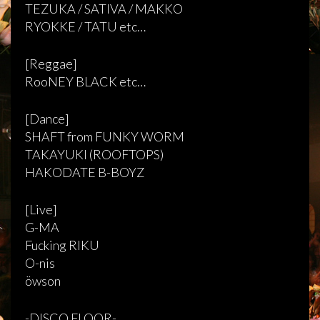
TEZUKA / SATIVA / MAKKO
RYOKKE / TATU etc…
[Reggae]
RooNEY BLACK etc…
[Dance]
SHAFT from FUNKY WORM
TAKAYUKI (ROOFTOPS)
HAKODATE B-BOYZ
[Live]
G-MA
Fucking RIKU
O-nis
öwson
-DISCO FLOOR-