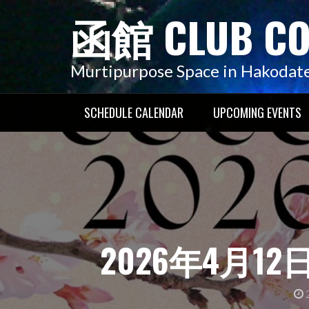
コ
函館 CLUB C
ン
テ
ン
Murtipurpose Space in Hakodat
ツ
へ
SCHEDULE CALENDAR
UPCOMING EVENTS
ス
キ
ッ
プ
2026年4月12日(