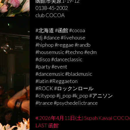
函館市美原1-19-12
0138-45-2002
club COCOA
#北海道 #函館 #cocoa
#dj #dance #livehouse
#hiphop #reggae #randb
#housemusic #techno #edm
#disco #danceclassic
#party #event
#dancemusic #blackmusic
#latin #Reggaeton
#ROCK #ロックンロール
#citypop #j_pop #k_pop #アニソン
#trance #psychedelictrance
2026年4月11日(土) Supah Kawai COCO
投
LAST 函館