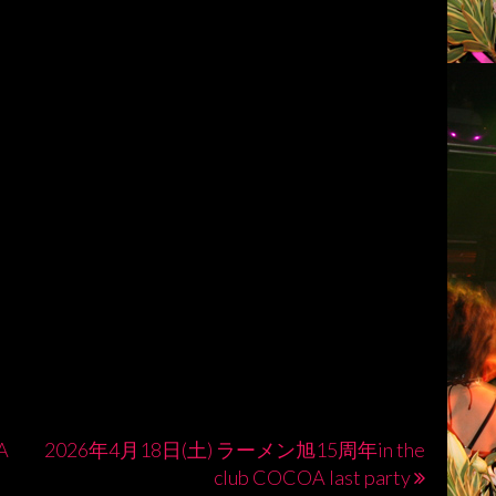
A
2026年4月18日(土) ラーメン旭15周年in the
club COCOA last party