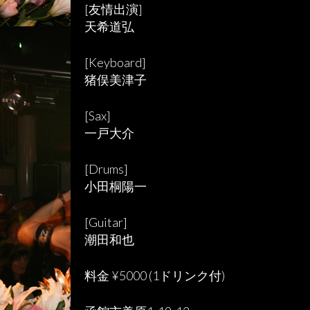
[友情出演]
天希道弘
[Keyboard]
猪俣美津子
[Sax]
一戸大介
[Drums]
小田桐陽一
[Guitar]
潮田和也
料金 ¥5000 (1ドリンク付)