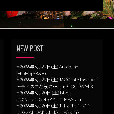
NEW POST
2026年6月27日(土) Autobahn
(HipHop/R&B)
2026年6月27日(土) JAGG into the night
〜ディスコな夜に〜 club COCOA MIX
2026年6月20日 (土) BEAT
CO’NE’CTION SP AFTER PARTY
2026年6月20日(土) JEEZ -HIPHOP
REGGAE DANCEHALL PARTY-