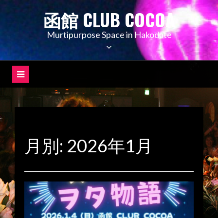
コ
函館 CLUB COCOA
ン
テ
Murtipurpose Space in Hakodate
ン
ツ
へ
ス
キ
ッ
プ
月別: 2026年1月