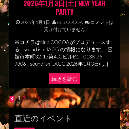
2026年1月3日(土) NEW YEAR
PARTY
2026年1月1日
club COCOA
コメントは
受け付けていません
※コチラはclub COCOAがプロデュースす
る sound ism JAGG の情報になります。 函
館市本町32-13第4LCビルB1 0138-76-
9806 sound ism JAGG 2026年1月3日( […]
続きを読む
1
2
投
稿
直近のイベント
ナ