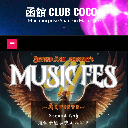
コ
函館 CLUB COCOA
ン
テ
Murtipurpose Space in Hakodate
ン
ツ
へ
ス
キ
ッ
プ