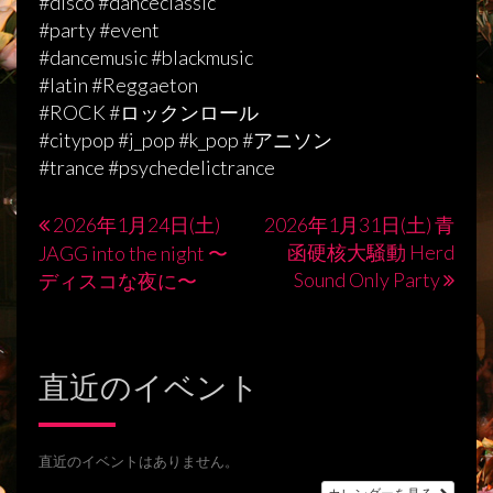
#disco #danceclassic
#party #event
#dancemusic #blackmusic
#latin #Reggaeton
#ROCK #ロックンロール
#citypop #j_pop #k_pop #アニソン
#trance #psychedelictrance
2026年1月24日(土)
2026年1月31日(土) 青
投
函硬核大騒動 Herd
JAGG into the night 〜
稿
Sound Only Party
ディスコな夜に〜
ナ
ビ
直近のイベント
ゲ
ー
シ
直近のイベントはありません。
カレンダーを見る