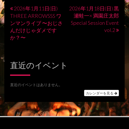
2026年1月11日(日)
2026年1月18日(日) 黒
投
瀬蛙一× 満園庄太郎
THREE ARROWSSS ワ
稿
Special Session Event
ンマンライブ 〜おじさ
vol.2
んだけじゃダメです
ナ
か？〜
ビ
ゲ
ー
直近のイベント
シ
ョ
直近のイベントはありません。
ン
カレンダーを見る