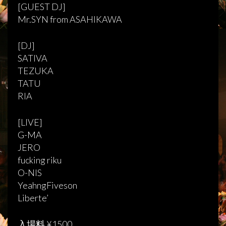
[GUEST DJ]
Mr.SYN from ASAHIKAWA
[DJ]
SATIVA
TEZUKA
TATU
RIA
[LIVE]
G-MA
JERO
fucking riku
O-NIS
YeahngFiveson
Liberte’
入場料 ¥1500