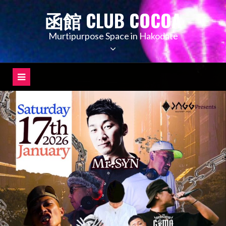
コ
函館 CLUB COCOA
ン
テ
Murtipurpose Space in Hakodate
ン
ツ
へ
ス
キ
ッ
プ