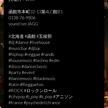
函館市本町32-13第4LC館B1
0138-76-9806
sound ism JAGG
#北海道 #函館 #五稜郭
#dj #dance #livehouse
#musicbar #djbar
#hiphop #reggae #randb
#housemusic #techno #edm
#disco #danceclassic
#party #event
#dancemusic #blackmusic
#latin #Reggaeton
#ROCK #ロックンロール
#citypop #j_pop #k_pop #アニソン
#trance #psychedelictrance