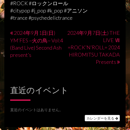
#ROCK #ロックンロール
#citypop #j_pop #k_pop #アニソン
#trance #psychedelictrance
2024年9月1日(日)
2024年9月7日(土) THE
投
LIVE Ⅶ
YM’FES ~火の鳥~ Vol:4
稿
=ROCK’N’ROLL= 2024
(Band Live) Second Ash
HIROMITSU TAKADA
present’s
ナ
Presents
ビ
ゲ
ー
直近のイベント
シ
ョ
直近のイベントはありません。
ン
カレンダーを見る