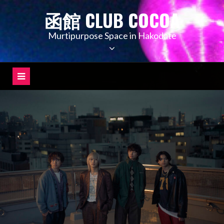
コ
函館 CLUB COCOA
ン
テ
Murtipurpose Space in Hakodate
ン
ツ
へ
ス
キ
ッ
プ