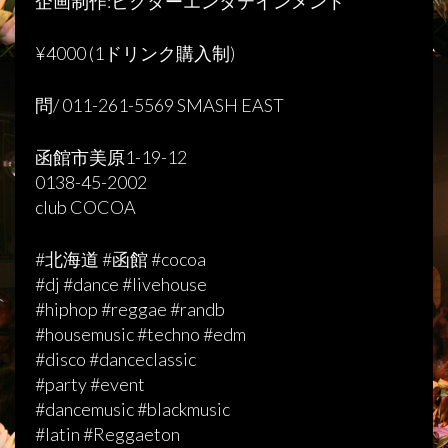
企画制作:ビクターエンタテインメント
¥4000 (1ドリンク購入制)
問/ 011-261-5569 SMASH EAST
函館市美原1-19-12
0138-45-2002
club COCOA
#北海道 #函館 #cocoa
#dj #dance #livehouse
#hiphop #reggae #randb
#housemusic #techno #edm
#disco #danceclassic
#party #event
#dancemusic #blackmusic
#latin #Reggaeton