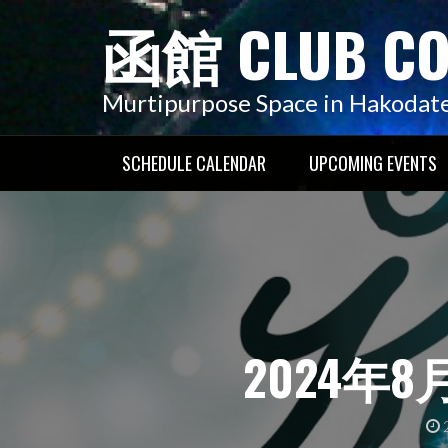
コ
函館 CLUB C
ン
テ
ン
Murtipurpose Space in Hakodat
ツ
へ
SCHEDULE CALENDAR
UPCOMING EVENTS
ス
キ
ッ
プ
2024年8月1