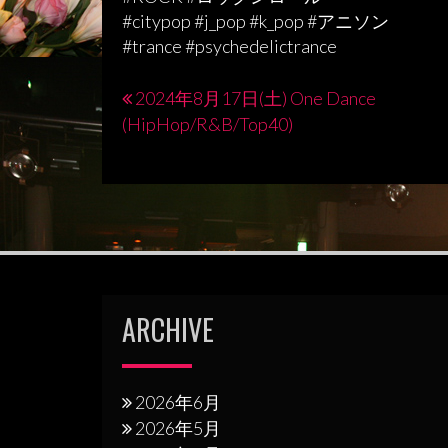
#citypop #j_pop #k_pop #アニソン
#trance #psychedelictrance
2024年8月17日(土) One Dance
投
(HipHop/R&B/Top40)
稿
ナ
ビ
ゲ
ー
シ
ARCHIVE
ョ
ン
2026年6月
2026年5月