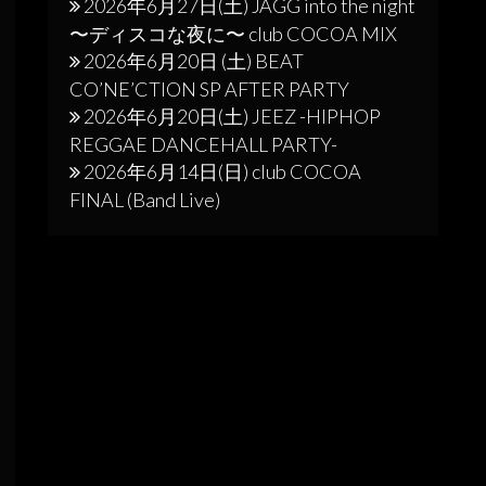
2026年6月27日(土) JAGG into the night
〜ディスコな夜に〜 club COCOA MIX
2026年6月20日 (土) BEAT
CO’NE’CTION SP AFTER PARTY
2026年6月20日(土) JEEZ -HIPHOP
REGGAE DANCEHALL PARTY-
2026年6月14日(日) club COCOA
FINAL (Band Live)