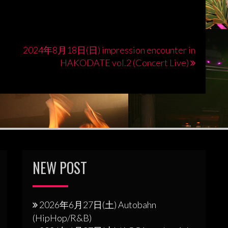
2024年8月18日(日) impression encounter in
HAKODATE vol.2 (Concert Live)
NEW POST
2026年6月27日(土) Autobahn
(HipHop/R&B)