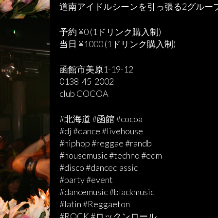
道南アイドルシーンを引っ張る2グルー
予約 ¥0 (1ドリンク購入制)
当日 ¥1000 (1ドリンク購入制)
函館市美原1-19-12
0138-45-2002
club COCOA
#北海道 #函館 #cocoa
#dj #dance #livehouse
#hiphop #reggae #randb
#housemusic #techno #edm
#disco #danceclassic
#party #event
#dancemusic #blackmusic
#latin #Reggaeton
#ROCK #ロックンロール