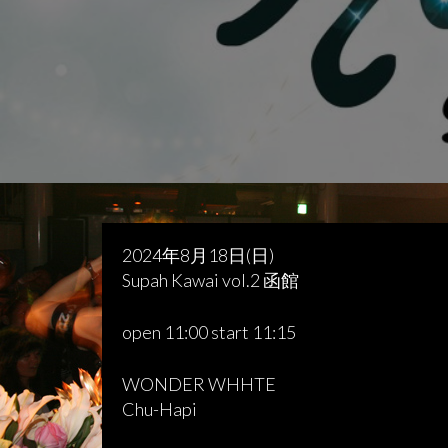
2024年8月18日(日)
Supah Kawai vol.2 函館
open 11:00 start 11:15
WONDER WHHTE
Chu-Hapi