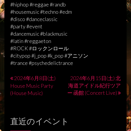
#hiphop #reggae #randb
#housemusic #techno #edm
#disco #danceclassic
#party #event
#dancemusic #blackmusic
#latin #reggaeton
#ROCK #ロックンロール
#citypop #j_pop #k_pop #アニソン
#trance #psychedelictrance
2024年6月8日(土)
2024年6月15日(土) 北
投
海道アイドル紀行ツア
House Music Party
稿
ー 函館 (Concert Live)
(House Music)
ナ
ビ
直近のイベント
ゲ