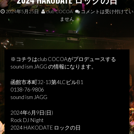
2024年5月25日
club COCOA
コメントは受け付けてい
ません
※コチラはclub COCOAがプロデュースする
sound ism JAGG の情報になります。
函館市本町32-13第4LCビルB1
0138-76-9806
sound ism JAGG
2024年6月9日(日)
Rock DJ Night
2024 HAKODATE ロックの日