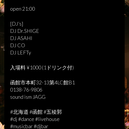
open 21:00
[DJ’s]
DJ Dr.SHIGE
DJ ASAHI
DJ CO
DJ LEFTy
入場料 ¥1000 (1ドリンク付)
函館市本町32-13第4LC館B1
0138-76-9806
sound ism JAGG
#北海道 #函館 #五稜郭
#dj #dance #livehouse
#musicbar #djbar