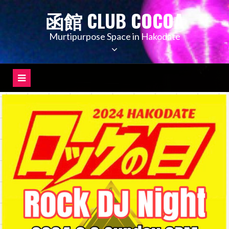
コ
函館 CLUB COCOA
ン
テ
Murtipurpose Space in Hakodate
ン
ツ
へ
ス
キ
ッ
プ