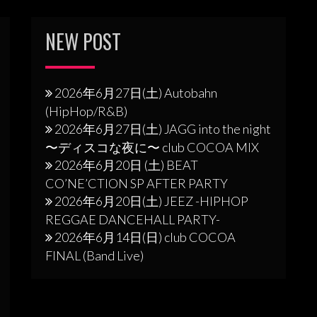
NEW POST
2026年6月27日(土) Autobahn
(HipHop/R&B)
2026年6月27日(土) JAGG into the night
〜ディスコな夜に〜 club COCOA MIX
2026年6月20日 (土) BEAT
CO’NE’CTION SP AFTER PARTY
2026年6月20日(土) JEEZ -HIPHOP
REGGAE DANCEHALL PARTY-
2026年6月14日(日) club COCOA
FINAL (Band Live)