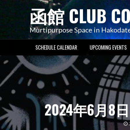
コ
函館 CLUB C
ン
テ
ン
Murtipurpose Space in Hakodat
ツ
へ
SCHEDULE CALENDAR
UPCOMING EVENTS
ス
キ
ッ
プ
2024年6月8日(土)