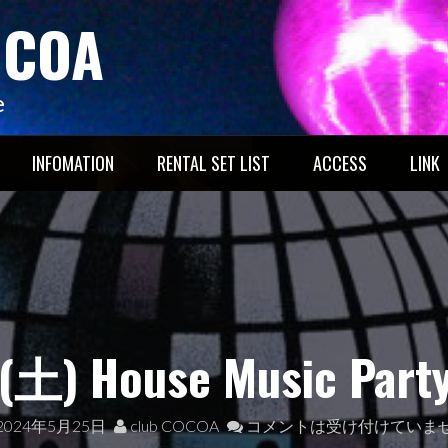
OCOA
e
INFOMATION
RENTAL SET LIST
ACCESS
LINK
 House Music Party 
2024年5月25日
club COCOA
コメントは受け付けていま