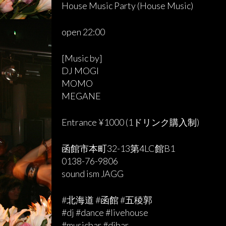
House Music Party (House Music)
open 22:00
[Music by]
DJ MOGI
MOMO
MEGANE
Entrance ¥1000 (1ドリンク購入制)
函館市本町32-13第4LC館B1
0138-76-9806
sound ism JAGG
#北海道 #函館 #五稜郭
#dj #dance #livehouse
#musicbar #djbar