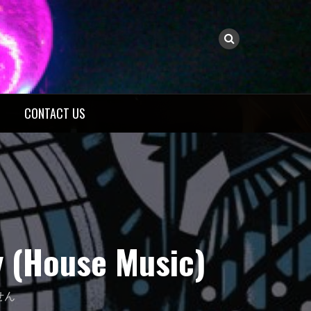
CONTACT US
(House Music)
せん