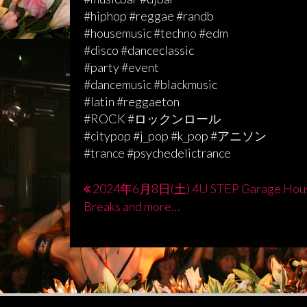
#hiphop #reggae #randb
#housemusic #techno #edm
#disco #danceclassic
#party #event
#dancemusic #blackmusic
#latin #reggaeton
#ROCK #ロックンロール
#citypop #j_pop #k_pop #アニソン
#trance #psychedelictrance
2024年6月8日(土) 4U STEP Garage Hou
投
Breaks and more…
稿
ナ
ビ
ゲ