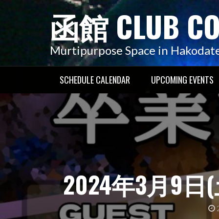
コ
函館 CLUB C
ン
テ
ン
Murtipurpose Space in Hakodat
ツ
へ
SCHEDULE CALENDAR
UPCOMING EVENTS
ス
キ
ッ
プ
2024年3月9日