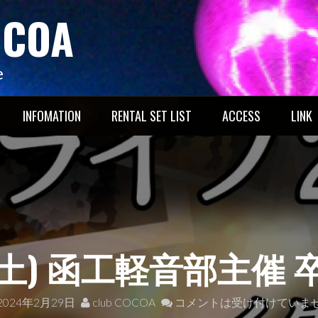
OCOA
e
INFOMATION
RENTAL SET LIST
ACCESS
LINK
(土) 函工軽音部主催 
2024年2月29日
club COCOA
コメントは受け付けていま