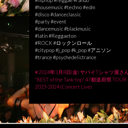
#hiphop #reggae #randb
#housemusic #techno #edm
#disco #danceclassic
#party #event
#dancemusic #blackmusic
#latin #Reggaeton
#ROCK #ロックンロール
#citypop #j_pop #k_pop #アニソン
#trance #psychedelictrance
2024年3月8日(金) ヤバイTシャツ屋さ
投
“BEST of the Tank-top” 47都道府県 TOUR
稿
2023-2024 (Concert Live)
ナ
ビ
ゲ
ー