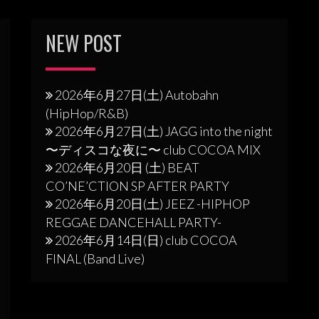
NEW POST
2026年6月27日(土) Autobahn
(HipHop/R&B)
2026年6月27日(土) JAGG into the night
〜ディスコな夜に〜 club COCOA MIX
2026年6月20日 (土) BEAT
CO’NE’CTION SP AFTER PARTY
2026年6月20日(土) JEEZ -HIPHOP
REGGAE DANCEHALL PARTY-
2026年6月14日(日) club COCOA
FINAL (Band Live)