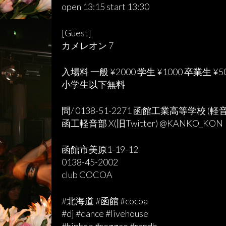
open 13:15 start 13:30
[Guest]
カメレオン 7
入場料 一般 ¥2000 学生 ¥1000 卒業生 ¥5
小学生以下無料
問/ 0138-51-2271 函館工業高等学校 (
函工軽音部 X(旧Twitter) @KANKO_KON
函館市美原1-19-12
0138-45-2002
club COCOA
#北海道 #函館 #cocoa
#dj #dance #livehouse