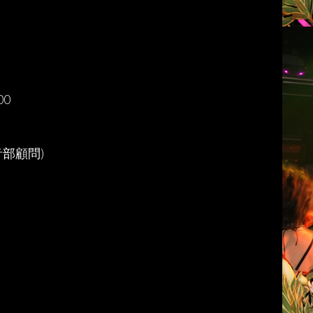
00
軽音部顧問)