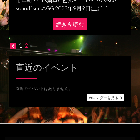
市本町32-13第4LCビルB1 0138-76-9806
sound ism JAGG 2023年9月9日(土) […]
続きを読む
1
2
投
稿
直近のイベント
ナ
ビ
直近のイベントはありません。
ゲ
カレンダーを見る
ー
シ
ョ
ン