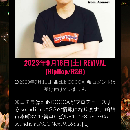
2023年9月16日(土) REVIVAL
(HipHop/R&B)
2023年9月11日
club COCOA
コメントは
受け付けていません
※コチラはclub COCOAがプロデュースす
る sound ism JAGG の情報になります。 函館
市本町32-13第4LCビルB1 0138-76-9806
sound ism JAGG Next 9.16 Sat […]