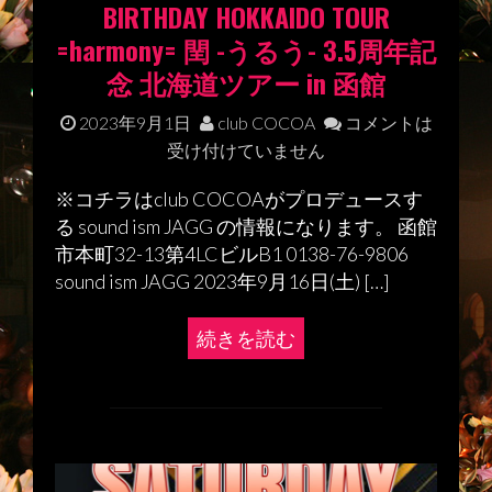
BIRTHDAY HOKKAIDO TOUR
=harmony= 閏 -うるう- 3.5周年記
念 北海道ツアー in 函館
2023年9月1日
club COCOA
コメントは
受け付けていません
※コチラはclub COCOAがプロデュースす
る sound ism JAGG の情報になります。 函館
市本町32-13第4LCビルB1 0138-76-9806
sound ism JAGG 2023年9月16日(土) […]
続きを読む