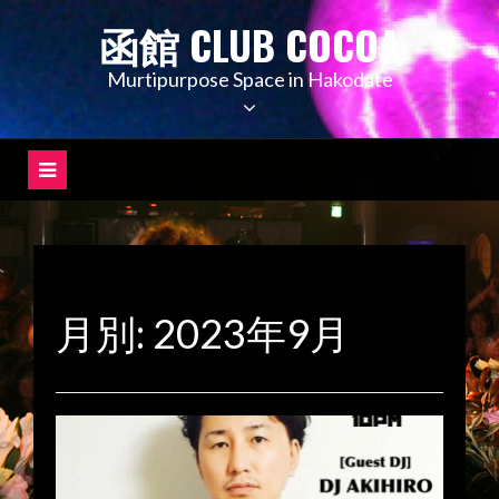
コ
函館 CLUB COCOA
ン
テ
Murtipurpose Space in Hakodate
ン
ツ
へ
ス
キ
ッ
プ
月別: 2023年9月