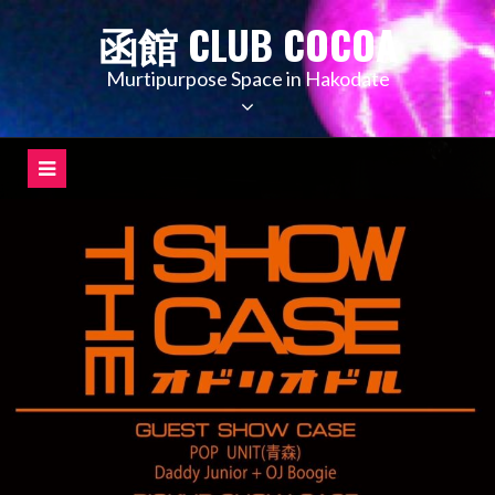
コ
函館 CLUB COCOA
ン
テ
Murtipurpose Space in Hakodate
ン
ツ
へ
ス
キ
ッ
プ