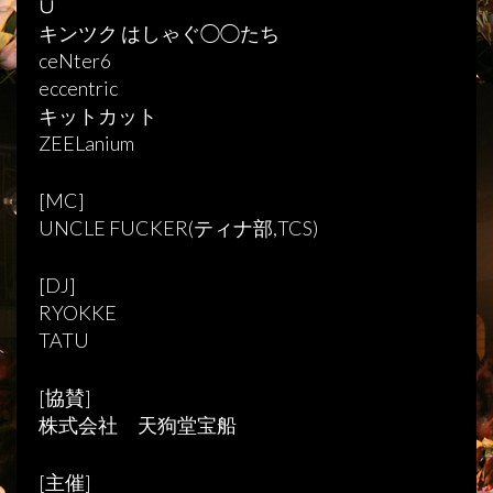
∪
キンツク はしゃぐ◯◯たち
ceNter6
eccentric
キットカット
ZEELanium
[MC]
UNCLE FUCKER(ティナ部,TCS)
[DJ]
RYOKKE
TATU
[協賛]
株式会社 天狗堂宝船
[主催]