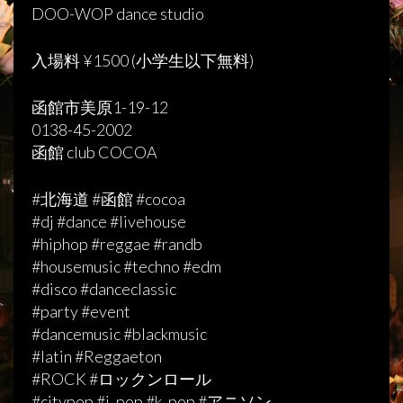
DOO-WOP dance studio
入場料 ¥1500 (小学生以下無料)
函館市美原1-19-12
0138-45-2002
函館 club COCOA
#北海道 #函館 #cocoa
#dj #dance #livehouse
#hiphop #reggae #randb
#housemusic #techno #edm
#disco #danceclassic
#party #event
#dancemusic #blackmusic
#latin #Reggaeton
#ROCK #ロックンロール
#citypop #j_pop #k_pop #アニソン