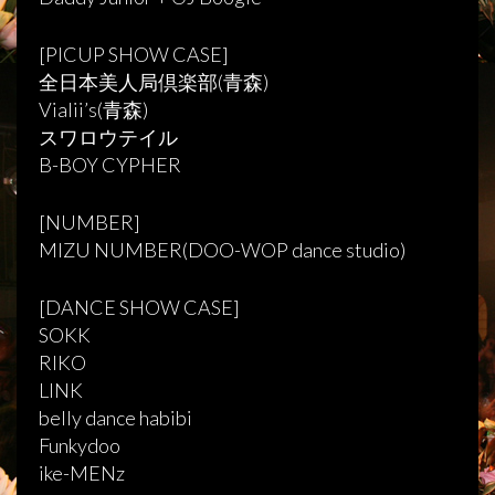
[PICUP SHOW CASE]
全日本美人局倶楽部(青森)
Vialii’s(青森)
スワロウテイル
B-BOY CYPHER
[NUMBER]
MIZU NUMBER(DOO-WOP dance studio)
[DANCE SHOW CASE]
SOKK
RIKO
LINK
belly dance habibi
Funkydoo
ike-MENz