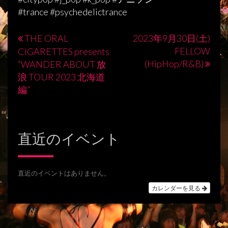
#trance #psychedelictrance
THE ORAL
2023年9月30日(土)
投
FELLOW
CIGARETTES presents
稿
(HipHop/R&B)
“WANDER ABOUT 放
浪 TOUR 2023 北海道
ナ
編”
ビ
ゲ
ー
直近のイベント
シ
ョ
直近のイベントはありません。
ン
カレンダーを見る