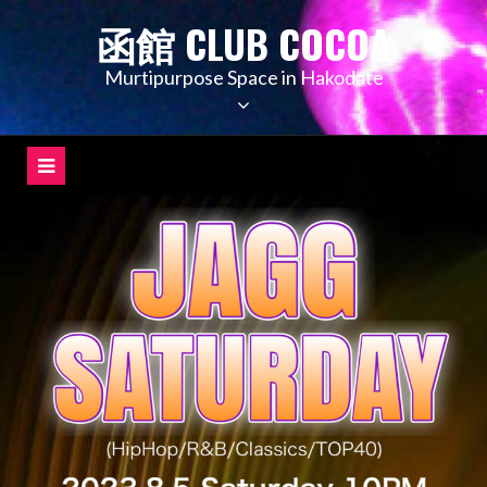
コ
函館 CLUB COCOA
ン
テ
Murtipurpose Space in Hakodate
ン
ツ
へ
ス
キ
ッ
プ