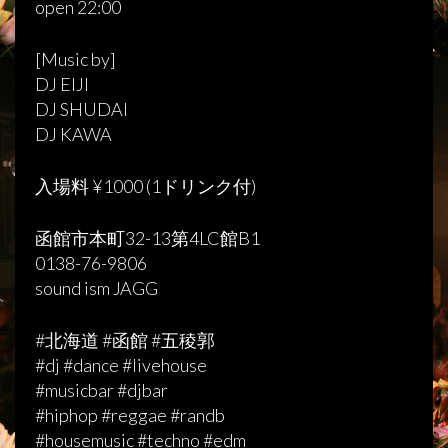
open 22:00
[Music by]
DJ EIJI
DJ SHUDAI
DJ KAWA
入場料 ¥1000 (1ドリンク付)
函館市本町32-13第4LC館B1
0138-76-9806
sound ism JAGG
#北海道 #函館 #五稜郭
#dj #dance #livehouse
#musicbar #djbar
#hiphop #reggae #randb
#housemusic #techno #edm