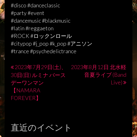
#disco #danceclassic
#party #event
#dancemusic #blackmusic
#latin #reggaeton
#ROCK #ロックンロール
#citypop #j_pop #k_pop #アニソン
#trance #psychedelictrance
2023年7月29日(土)、
2023年8月12日 北水軽
投
音夏ライブ (Band
30日(日) ルミナ バース
稿
Live)
デーワンマン
【NAMARA
ナ
FOREVER】
ビ
ゲ
ー
直近のイベント
シ