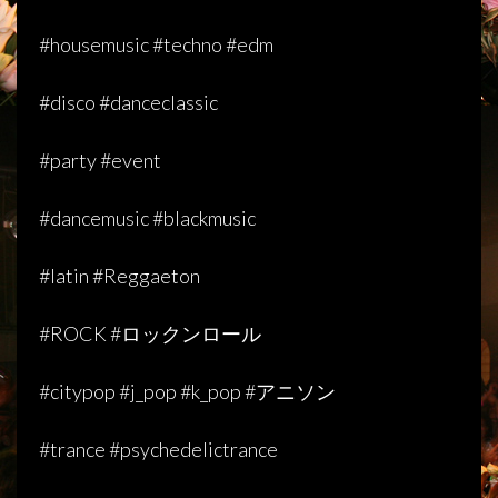
#housemusic #techno #edm
#disco #danceclassic
#party #event
#dancemusic #blackmusic
#latin #Reggaeton
#ROCK #
ロックンロール
#citypop #j_pop #k_pop #
アニソン
#trance #psychedelictrance