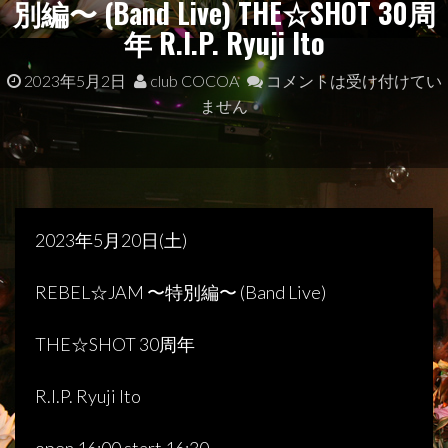
別編〜 (Band Live) THE☆SHOT 30周
年 R.I.P. Ryuji Ito
2023年5月2日
club COCOA
コメントは受け付けてい
ません
2023
年
5
月
20
日
(
土
)
REBEL☆JAM
〜特別編〜
(Band Live)
THE☆SHOT 30
周年
R.I.P. Ryuji Ito
open 16:00 start 16:30