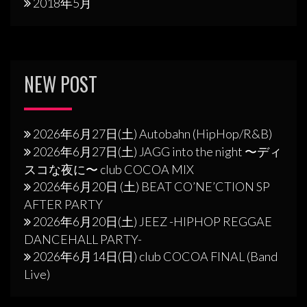
2018年5月
NEW POST
2026年6月27日(土) Autobahn (HipHop/R&B)
2026年6月27日(土) JAGG into the night 〜ディ
スコな夜に〜 club COCOA MIX
2026年6月20日 (土) BEAT CO’NE’CTION SP
AFTER PARTY
2026年6月20日(土) JEEZ -HIPHOP REGGAE
DANCEHALL PARTY-
2026年6月14日(日) club COCOA FINAL (Band
Live)