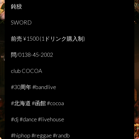
鈍狡
SWORD
前売
¥1500 (1
ドリンク購入制
)
問
/0138-45-2002
club COCOA
#30周年 #bandlive
#
北海道
#
函館
#cocoa
#dj #dance #livehouse
#hiphop #reggae #randb