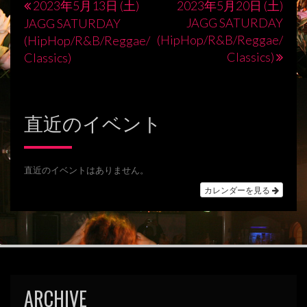
2023年5月13日 (土)
2023年5月20日 (土)
投
JAGG SATURDAY
JAGG SATURDAY
稿
(HipHop/R&B/Reggae/
(HipHop/R&B/Reggae/
Classics)
Classics)
ナ
ビ
ゲ
直近のイベント
ー
シ
直近のイベントはありません。
ョ
カレンダーを見る
ン
ARCHIVE