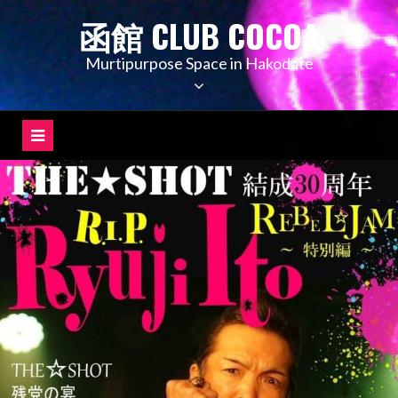
コ
函館 CLUB COCOA
ン
テ
Murtipurpose Space in Hakodate
ン
ツ
へ
ス
キ
ッ
プ