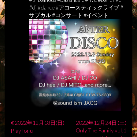
#dj #dance #
アコースティックライブ
#
サブカル
#
コンサート
#イベント
2022年12月18日(日)
2022年12月24日 (土)
投
Only The Family vol.1
Play for u