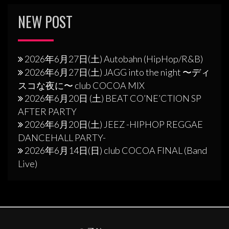
NEW POST
2026年6月27日(土) Autobahn (HipHop/R&B)
2026年6月27日(土) JAGG into the night 〜ディ
スコな夜に〜 club COCOA MIX
2026年6月20日 (土) BEAT CO’NE’CTION SP
AFTER PARTY
2026年6月20日(土) JEEZ -HIPHOP REGGAE
DANCEHALL PARTY-
2026年6月14日(日) club COCOA FINAL (Band
Live)