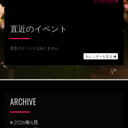
稿
(HipHop)
ナ
ビ
直近のイベント
ゲ
ー
シ
直近のイベントはありません。
カレンダーを見る
ョ
ン
ARCHIVE
2026年6月