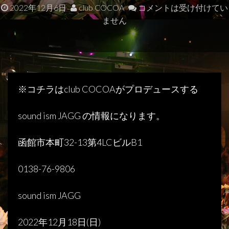
2022年12月6日
club COCOA
コメントは受け付けてい
ません
※
コチラは
club COCOA
がプロデュースする
sound ism JAGG
の情報になります。
函館市本町
32-13
第
4LC
ビル
B1
0138-76-9806
sound ism JAGG
2022
年
12
月
18
日
(
日
)