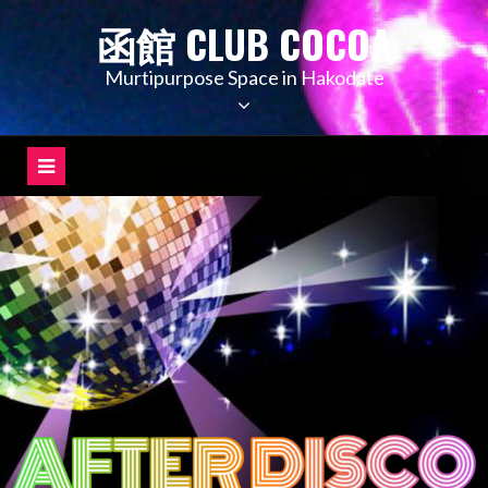
コ
函館 CLUB COCOA
ン
テ
Murtipurpose Space in Hakodate
ン
ツ
へ
ス
キ
ッ
プ