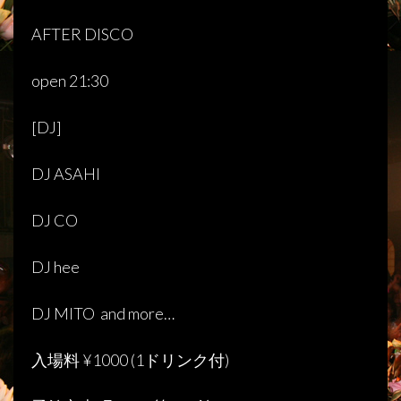
AFTER DISCO
open 21:30
[
DJ
]
DJ ASAHI
DJ CO
DJ hee
DJ MITO
and more…
入場料
¥1000 (1
ドリンク付
)