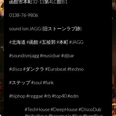
函館市本町
32-13
第
4LC
館
B1
0138-76-9806
sound ism JAGG (
旧ストーンラブ跡
)
#
北海道
#
函館
#
五稜郭
#
本町
#JAGG
#soundismjagg #musicbar #djbar
#disco #ダンクラ #Eurobeat #techno
#ステップ #soul #funk
#hiphop #reggae #rb #top40 #edm
#TechHouse #DeepHouse #DiscoDub
#tribalhous #bassmusic #live #bandlive