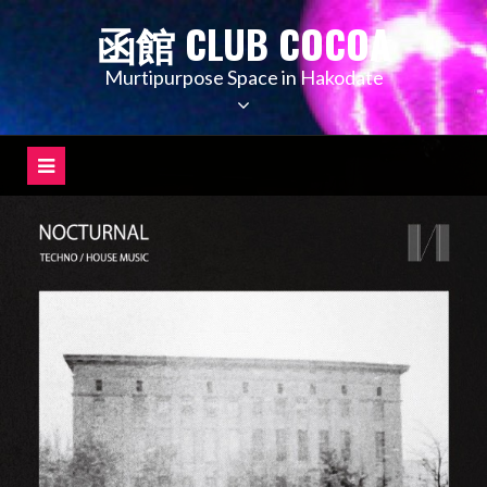
コ
函館 CLUB COCOA
ン
テ
Murtipurpose Space in Hakodate
ン
ツ
へ
ス
キ
ッ
プ