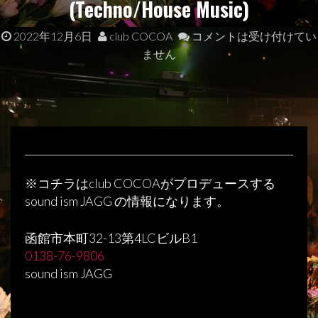
(Techno/House Music)
2022年12月6日
club COCOA
コメントは受け付けてい
ません
※
コチラは
club COCOA
がプロデュースする
sound ism JAGG
の情報になります。
函館市本町
32-13
第
4LC
ビル
B1
0138-76-9806
sound ism JAGG