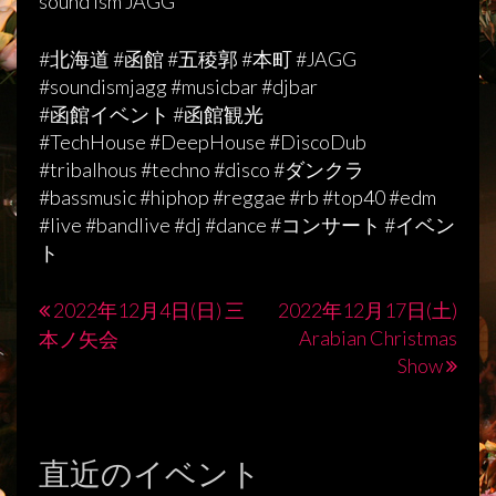
sound ism JAGG
#北海道 #函館 #五稜郭 #本町 #JAGG
#soundismjagg #musicbar #djbar
#函館イベント #函館観光
#TechHouse #DeepHouse #DiscoDub
#tribalhous #techno #disco #ダンクラ
#bassmusic #hiphop #reggae #rb #top40 #edm
#live #bandlive #dj #dance #コンサート #イベン
ト
2022年12月4日(日) 三
2022年12月17日(土)
投
Arabian Christmas
本ノ矢会
稿
Show
ナ
ビ
直近のイベント
ゲ