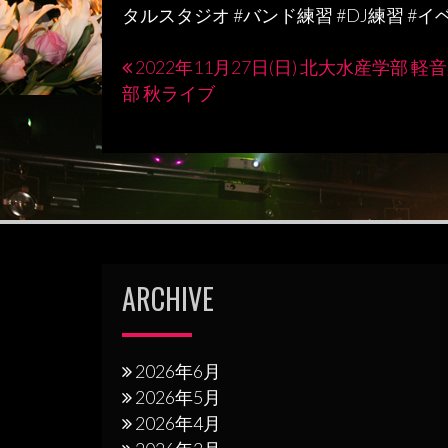
タルスタジオ
#
バンド練習
#DJ
練習
#
イ
2022年11月27日(日) 北大水産学部 軽
投
部 秋ライブ
稿
ナ
ビ
ゲ
ー
シ
ARCHIVE
ョ
ン
2026年6月
2026年5月
2026年4月