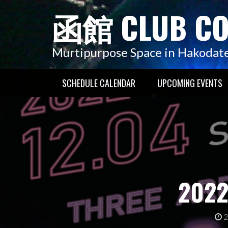
コ
函館 CLUB C
ン
テ
ン
Murtipurpose Space in Hakodat
ツ
へ
SCHEDULE CALENDAR
UPCOMING EVENTS
ス
キ
ッ
プ
20