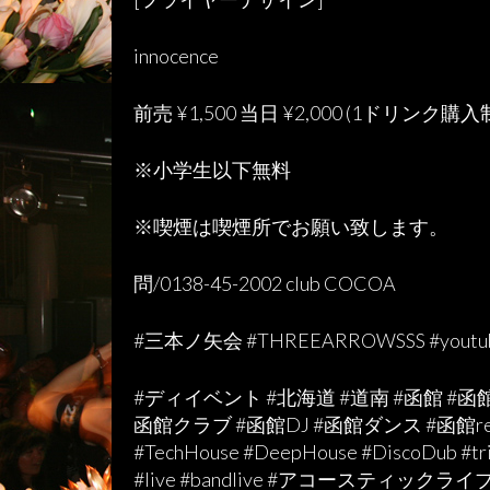
innocence
前売
¥1,500
当日
¥2,000 (1
ドリンク購入
※
小学生以下無料
※
喫煙は喫煙所でお願い致します。
問
/0138-45-2002 club COCOA
#三本ノ矢会 #THREEARROWSSS #youtu
#ディイベント #
北海道
#
道南
#
函館
#
函
函館クラブ
#
函館
DJ #
函館ダンス
#函
館
r
#TechHouse #DeepHouse #DiscoDub #trib
#live #bandlive #
アコースティックライ