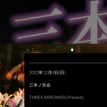
2022
年
12
月
4
日
(
日
)
三本ノ矢会
THREE ARROWSSS Presents