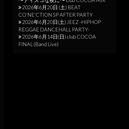
〜ディスコな夜に〜 club COCOA MIX
2026年6月20日 (土) BEAT
CO’NE’CTION SP AFTER PARTY
2026年6月20日(土) JEEZ -HIPHOP
REGGAE DANCEHALL PARTY-
2026年6月14日(日) club COCOA
FINAL (Band Live)