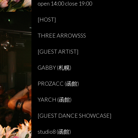
open 14:00 close 19:00
[
HOST
]
THREE ARROWSSS
[
GUEST ARTIST
]
GABBY (
札幌
)
PROZACC (
函館
)
YARCH (
函館
)
[
GUEST DANCE SHOWCASE
]
studio8 (
函館
)