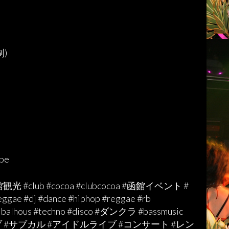
制
)
be
館観光
#club #cocoa #clubcocoa
#
函館イベント
#
eggae
#dj #dance #hiphop #reggae #rb
alhous #techno #disco #
ダンクラ
#bassmusic
ブ
#
サブカル
#
アイドルライブ
#
コンサート
#
レン