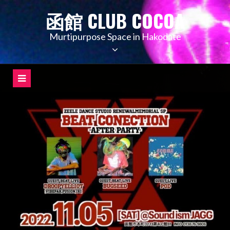
コ
函館 CLUB COCOA
ン
テ
Murtipurpose Space in Hakodate
ン
ツ
へ
ス
キ
ッ
プ