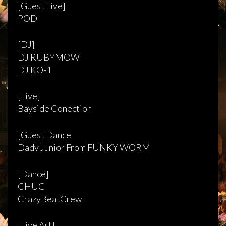
[Guest Live]
POD
[DJ]
DJ RUBYMOW
DJ KO-1
[Live]
Bayside Conection
[Guest Dance
Dady Junior From FUNKY WORM
[Dance]
CHUG
CrazyBeatCrew
[Live Art]