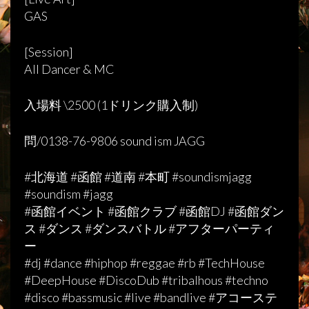
GAS
[Session]
All Dancer & MC
入場料 \2500 (1ドリンク購入制)
問/0138-76-9806 sound ism JAGG
#北海道 #函館 #道南 #本町 #soundismjagg
#soundism #jagg
#函館イベント #函館クラブ #函館DJ #函館ダン
ス #ダンス #ダンスバトル #アフターパーティ
ー
#dj #dance #hiphop #reggae #rb #TechHouse
#DeepHouse #DiscoDub #tribalhous #techno
#disco #bassmusic #live #bandlive #アコーステ