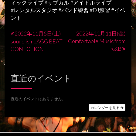
ィックライブ #サブカル #アイドルライブ
#レンタルスタジオ #バンド練習 #DJ練習 #イベ
ント
2022年11月5日(土)
2022年11月11日(金)
投
Comfortable Music from
sound ism JAGG BEAT
稿
R&B
CONECTION
ナ
ビ
直近のイベント
ゲ
ー
シ
直近のイベントはありません。
カレンダーを見る
ョ
ン