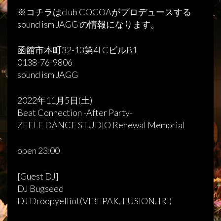
※コチラはclub COCOAがプロデュースする
sound ism JAGG の情報になります。
函館市本町32-13第4LCビルB1
0138-76-9806
sound ism JAGG
2022年11月5日(土)
Beat Connection -After Party-
ZEELE DANCE STUDIO Renewal Memorial
open 23:00
[Guest DJ]
DJ Bugseed
DJ Droopyelliot(VIBEPAK, FUSION, IRI)