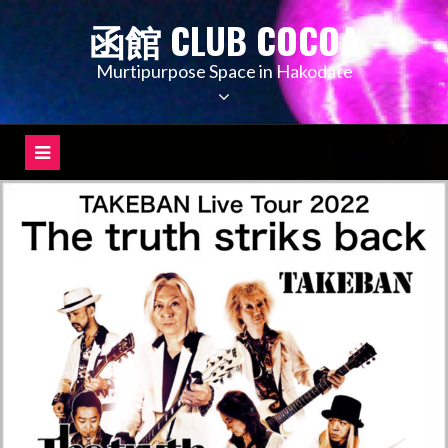
コ
函館 CLUB COCOA
ン
テ
Murtipurpose Space in Hakodate
ン
ツ
へ
ス
キ
ッ
プ