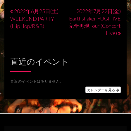
2022年6月25日(土)
2022年7月22日(金)
投
Earthshaker FUGITIVE
WEEKEND PARTY
稿
完全再現Tour (Concert
(HipHop/R&B)
Live)
ナ
ビ
ゲ
直近のイベント
ー
シ
直近のイベントはありません。
ョ
カレンダーを見る
ン