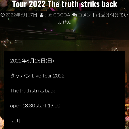
Tour 2022 The truth striks back
2022年6月17日
club COCOA
コメントは受け付けてい
ません
2022
年
6
月
26
日
(
日
)
タケバン
Live Tour 2022
The truth striks back
open 18:30 start 19:00
[
act
]