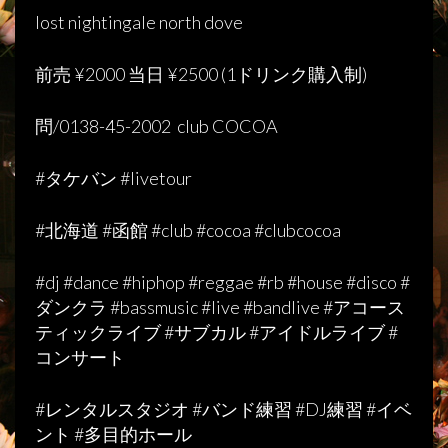
lost nightingale north dove
前売
¥2000
当日
¥2500 (1
ドリンク購入制
)
問
/0138-45-2002
club COCOA
#
タケバン
#livetour
#
北海道
#
函館
#club #cocoa #clubcocoa
#dj #dance #hiphop #reggae #rb #house #disco #
ダンクラ
#bassmusic #live #bandlive #
アコース
ティックライブ
#
サブカル
#
アイドルライブ
#
コンサート
#
レンタルスタジオ
#
バンド練習
#DJ
練習
#
イベ
ント
#
多目的ホール