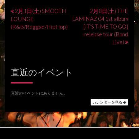
2月1日(土) SMOOTH
2月8日(土) THE
投
LAMINAZ 04 1st album
LOUNGE
稿
[IT’S TIME TO GO]
(R&B/Reggae/HipHop)
release tour (Band
ナ
Live)
ビ
ゲ
ー
直近のイベント
シ
ョ
直近のイベントはありません。
ン
カレンダーを見る