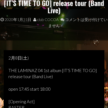
[IT’S TIME TO GO] release tour (Band
Live)
2020年1月31日
club COCOA
コメントは受け付けてい
ません
2月8日(土)
THE LAMINAZ 04 1st album [IT’S TIME TO GO]
release tour (Band Live)
open 17:45 start 18:00
[Opening Act]
RASTER