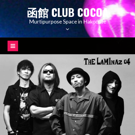
コ
函館 CLUB COCOA
ン
テ
Murtipurpose Space in Hakodate
ン
ツ
へ
ス
キ
ッ
プ