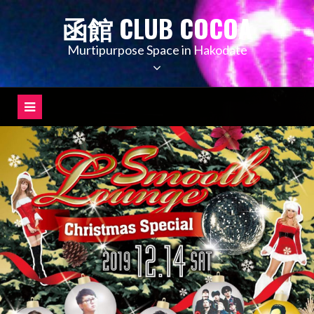
コ
函館 CLUB COCOA
ン
テ
Murtipurpose Space in Hakodate
ン
ツ
へ
ス
キ
ッ
プ