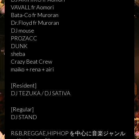
VAVALL fr Aomori
Bata-Co fr Muroran
Dr.Floyd fr Muroran
DJ mouse
PROZACC
DUNK
sheba
Crazy Beat Crew
maiko + rena + airi
[Resident]
DJ TEZUKA / DJ SATIVA
[Regular]
DJ STAND
R&B,REGGAE,HIPHOP を中心に音楽ジャンル