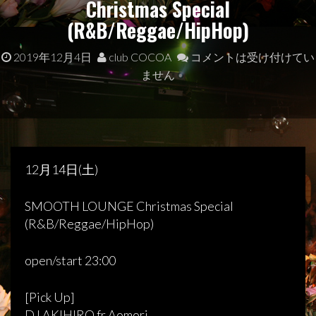
Christmas Special
(R&B/Reggae/HipHop)
2019年12月4日
club COCOA
コメントは受け付けてい
ません
12月14日(土)
SMOOTH LOUNGE Christmas Special
(R&B/Reggae/HipHop)
open/start 23:00
[Pick Up]
DJ AKIHIRO fr Aomori