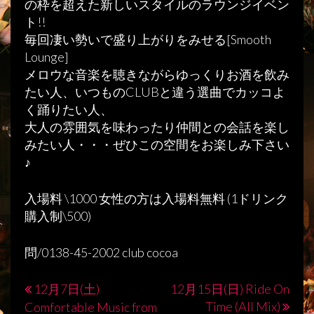
の枠を超えた新しいスタイルのラウンジイベン
ト!!
毎回凄い勢いで盛り上がりをみせる[Smooth
Lounge]
メロウな音楽を聴きながらゆっくりお酒を飲み
たい人、いつものCLUBと違う選曲でカッコよ
く踊りたい人、
大人の雰囲気を味わったり仲間との会話を楽し
みたい人・・・ぜひこの空間をお楽しみ下さい
♪
入場料 \1000 女性の方は入場料無料 (1ドリンク
購入制\500)
問/0138-45-2002 club cocoa
12月7日(土)
12月15日(日) Ride On
投
Time (All Mix)
Comfortable Music from