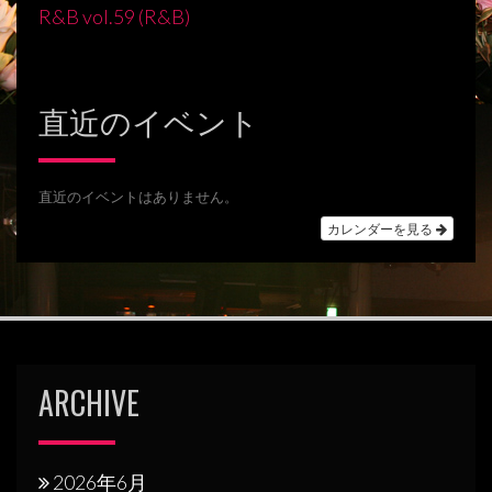
稿
R&B vol.59 (R&B)
ナ
ビ
直近のイベント
ゲ
ー
シ
直近のイベントはありません。
カレンダーを見る
ョ
ン
ARCHIVE
2026年6月