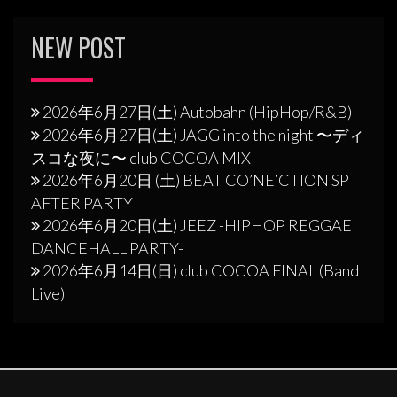
NEW POST
2026年6月27日(土) Autobahn (HipHop/R&B)
2026年6月27日(土) JAGG into the night 〜ディ
スコな夜に〜 club COCOA MIX
2026年6月20日 (土) BEAT CO’NE’CTION SP
AFTER PARTY
2026年6月20日(土) JEEZ -HIPHOP REGGAE
DANCEHALL PARTY-
2026年6月14日(日) club COCOA FINAL (Band
Live)