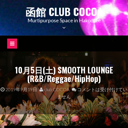
コ
函館 CLUB COCOA
ン
テ
Murtipurpose Space in Hakodate
ン
ツ
へ
ス
キ
ッ
10月5日(土) SMOOTH LOUNGE
プ
(R&B/Reggae/HipHop)
2019年9月19日
club COCOA
コメントは受け付けてい
ません