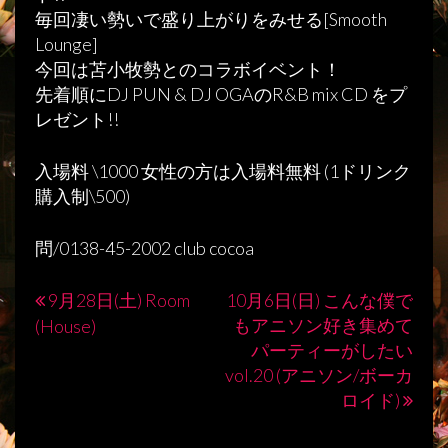
毎回凄い勢いで盛り上がりをみせる[Smooth
Lounge]
今回は苫小牧勢とのコラボイベント！
先着順にDJ PUN & DJ OGAのR&B mix CD をプ
レゼント!!
入場料 \1000 女性の方は入場料無料 (1ドリンク
購入制\500)
問/0138-45-2002 club cocoa
9月28日(土) Room
10月6日(日) こんな僕で
投
もアニソン好き集めて
(House)
稿
パーティーがしたい
vol.20 (アニソン/ボーカ
ナ
ロイド)
ビ