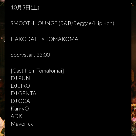
10月5日(土)
SMOOTH LOUNGE (R&B/Reggae/HipHop)
HAKODATE × TOMAKOMAI
open/start 23:00
[Cast from Tomakomai]
DJ PUN
DJ JIRO
DJ GENTA
DJ OGA
KanryO
ADK
Maverick