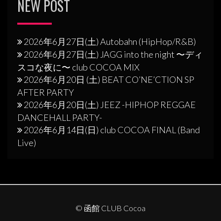
NEW POST
2026年6月27日(土) Autobahn (HipHop/R&B)
2026年6月27日(土) JAGG into the night 〜ディ
スコな夜に〜 club COCOA MIX
2026年6月20日 (土) BEAT CO’NE’CTION SP
AFTER PARTY
2026年6月20日(土) JEEZ -HIPHOP REGGAE
DANCEHALL PARTY-
2026年6月14日(日) club COCOA FINAL (Band
Live)
© 函館 CLUB Cocoa