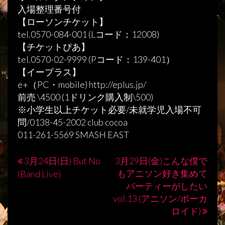
入場整理番号付
【ローソンチケット】
tel.0570-084-001 (Lコード：12008)
【チケットぴあ】
tel.0570-02-9999 (Pコード：139-401）
【イープラス】
e+（PC・mobile) http://eplus.jp/
前売 \4500 (1ドリンク購入制\500)
※小学生以上チケット必要/未就学児入場不可
問/0138-45-2002 club cocoa
011-261-5569 SMASH EAST
3月24日(日) But No
3月29日(金)こんな僕で
投
もアニソン好き集めて
(Band Live)
稿
パーティーがしたい
vol.13 (アニソン/ボーカ
ナ
ロイド)
ビ