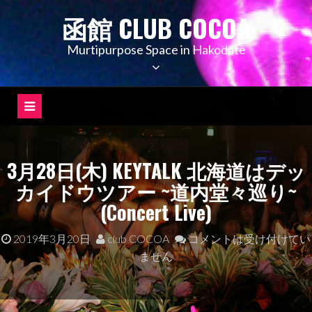
コ
函館 CLUB COCOA
ン
テ
Murtipurpose Space in Hakodate
ン
ツ
へ
ス
キ
ッ
3月28日(木) KEYTALK 北海道はデッ
プ
カイドウツアー ~道内堂々巡り~
(Concert Live)
2019年3月20日
club COCOA
コメントは受け付けてい
ません