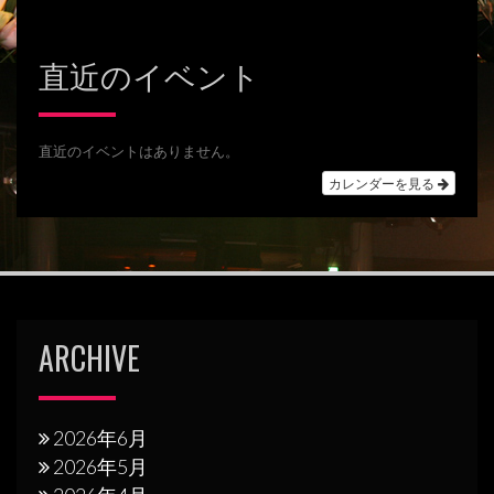
ゲ
ー
直近のイベント
シ
ョ
直近のイベントはありません。
ン
カレンダーを見る
ARCHIVE
2026年6月
2026年5月