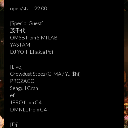
open/start 22:00
[Special Guest]
茂千代
OMSB from SIMI LAB
YAS I AM
DJ YO-HEI a.k.a Pei
[Live]
Growdust Steez (G-MA / Yu-$hi)
PROZACC
Seagull Cran
ef
JERO from C4
DMNLL from C4
[Dj]