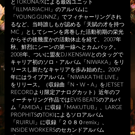
とTOKONA?Xによる最凶ユニット
「ILLMARIACHI」のアルバムに
「YOUNG GUNNZ」でフィチャーリングされ
るなど、当時誰しもが認める「天賦の才を持つ
MC 」としてシーンを席巻した活動初期の栄光
からその後幾度かの活動休止を経て、 2007年
秋、鮮烈にシーンの第一線へとカムバック。
2008年、ついに盟友DJ KENSAWとのタッグで
キャリア初のソロ・アルバム「NIWAKA」をリ
リースし新たなキャリアを歩み始めた。2009
年にはライブアルバム「NIWAKA THE LIVE」
をリリース。（収録曲「N・W・A」をJETSET
RECORDより限定アナログカット）近年のフ
ィーチャリング作品ではEVIS BEATSのアルバ
ム「AMIDA」に収録「MAKUTUB」、LARGE
PROPHITSのTOKIによるソロアルバム
「RUIRUI」に収録「２０８０remix」、
INSIDE WORKERSのセカンドアルバム