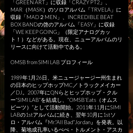
「GREEN ART」に収録「CRAZY PT2」、
MAR（MASK）のソロアルバム「TRVELA」に
収録「MAD２MEN」、INCREDIBLE BEAT
BOX BANDの啓のアルバム「EASY」に収録
「WE KEEP GOING」（限定アナログカッ
ト！）などがある。現在、ニューアルバムのリ
リースに向けて活動中である。
OMSB from SIMI LAB プロフィール
1989年1月26日、米ニュージャージー州生まれ
の日本のヒップホップMC／トラックメイカー
／DJ。2007年にQNらとヒップホップ・クル
ー“SIMI LAB”を結成し、“OMSB’Eats（オムス
ビーツ）”として活動開始。2011年11月にSIMI
LABの1stアルバムに続き、翌年10月に1stソ
ロ・アルバム『Mr.“All Bad”Jordan』を発表。以
降、菊地成孔率いるぺぺ・トルメント・アスカ