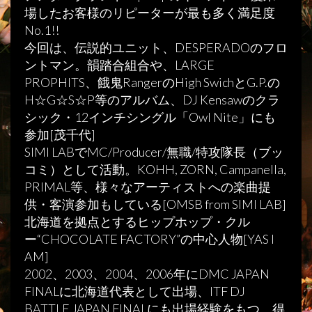
場したお客様のリピーターが最も多く満足度
No.1!!
今回は、伝説的ユニット、DESPERADOのフロ
ントマン。韻踏合組合や、LARGE
PROPHITS、餓鬼RangerのHigh SwichとG.P.の
H☆G☆S☆P等のアルバム、DJ Kensawのクラ
シック・12インチシングル「Owl Nite」にも
参加[茂千代]
SIMI LABでMC/Producer/無職/特攻隊長（ブッ
コミ）として活動。KOHH, ZORN, Campanella,
PRIMAL等、様々なアーティストへの楽曲提
供・客演参加もしている[OMSB from SIMI LAB]
北海道を拠点とするヒップホップ・クル
ー“CHOCOLATE FACTORY”の中心人物[YAS I
AM]
2002、2003、2004、2006年にDMC JAPAN
FINALに北海道代表として出場、ITF DJ
BATTLE JAPAN FINALにも出場経験をもつ。得