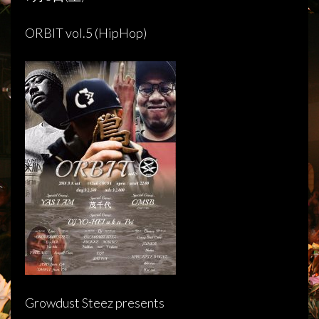
ORBIT vol.5 (HipHop)
Growdust Steez presents