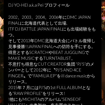
DJ YO-HEI a.k.a Pei プロフィール
2002、2003、2004、2006年にDMC JAPAN
FINALに北海道代表として出場,
ITF DJ BATTLE JAPAN FINALにも出場経験をも
つ。
そして2013年DMC北海道大会にバトル復帰し
見事優勝!!JAPAN FINALへの切符を手にする。
得意とするSCRATCHやBEAT JUGGLINGで
MAKE MUSICするTURNTABLIST。
不意打ち得意なCUT CREATOR集団 “PJ’S”のメ
ンバーとして2012年に〝PJ’S AND 4CE
FINGER〟で“FAMILIA EP”をill dance musicから
リリース。
2015年７月にはPJ’Sの1st FULL ALBUMとな
る”RAW PROFILE”をリリース!
!他にもMICHITAのアルバム”SENSEOF