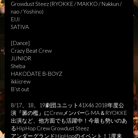
Growdust Steez (RYOKKE / MAKKO / Nakkun /
nao / Yoshino)
EIJI
SATIVA
[Dance]
Crazy Beat Crew
JUNIOR
Sheba
HAKODATE B-BOYZ
ikkicrew
B’st out
8/17、18、19劇団ユニット41X46 2018年度公
演『澱の檻』にCrewメンバーG-MA＆RYOKKE
出演など、他方面でも活躍中！今最も勢いのあ
るHipHop Crew Growdust Steez
アンダーグランドHipHopのイベント！1度来