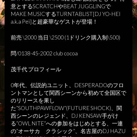
意とするSCRATCHやBEAT JUGGLINGで
MAKE MUSICするTURNTABLIST[DJ YO-HEI
a.k.a Pei]と超豪華なゲストが登場！
前売 \2000 当日 \2500 (1ドリンク購入制\500)
問/0138-45-2002 club cocoa
茂千代 プロフィール
0年代、伝説的ユニット、DESPERADOのフロ
ントマンとして関西シーンから初めて全国区で
のリリースを果し
た”SOUTHPAWFLOW”(FUTURE SHOCK)、関
西シーンのレジェンド、DJ KENSAW手がけ
る”OWL NITE”への参加をはじめとする、一連
の”オーサカ クラシック”、名古屋のDJ HAZU