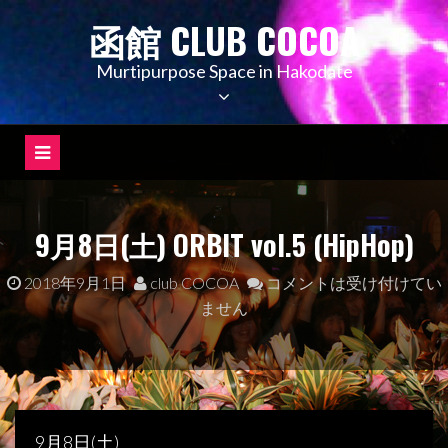
コ
函館 CLUB COCOA
ン
テ
Murtipurpose Space in Hakodate
ン
ツ
へ
ス
キ
ッ
9月8日(土) ORBIT vol.5 (HipHop)
プ
2018年9月1日
club COCOA
コメントは受け付けてい
ません
9月8日(土)