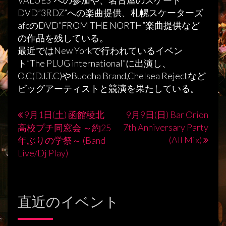
VALUES”への参加や、名古屋のスケート
DVD”3RDZ”への楽曲提供、札幌スケーターズ
afcのDVD”FROM THE NORTH”楽曲提供など
の作品を残している。
最近ではNew Yorkで行われているイベン
ト”The PLUG international”に出演し、
O.C(D.I.T.C)やBuddha Brand,Chelsea Rejectなど
ビッグアーティストと競演を果たしている。
9月1日(土) 函館稜北
9月9日(日) Bar Orion
投
7th Anniversary Party
高校プチ同窓会 ～約25
稿
(All Mix)
年ぶりの学祭～ (Band
Live/Dj Play)
ナ
ビ
ゲ
直近のイベント
ー