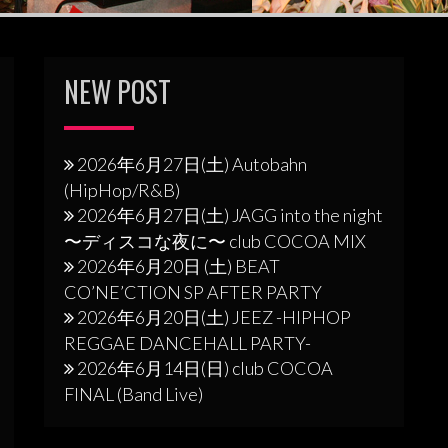
NEW POST
2026年6月27日(土) Autobahn
(HipHop/R&B)
2026年6月27日(土) JAGG into the night
〜ディスコな夜に〜 club COCOA MIX
2026年6月20日 (土) BEAT
CO’NE’CTION SP AFTER PARTY
2026年6月20日(土) JEEZ -HIPHOP
REGGAE DANCEHALL PARTY-
2026年6月14日(日) club COCOA
FINAL (Band Live)