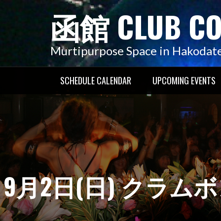
コ
函館 CLUB C
ン
テ
ン
Murtipurpose Space in Hakodat
ツ
へ
SCHEDULE CALENDAR
UPCOMING EVENTS
ス
キ
ッ
プ
9月2日(日) クラムボン 