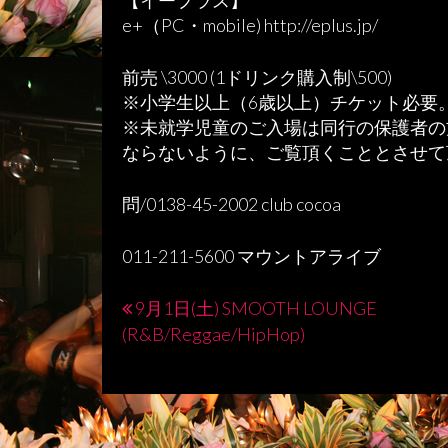
【イープラス】
e+（PC・mobile) http://eplus.jp/
前売 \3000 (1ドリンク購入制\500)
※小学生以上（6歳以上）チケット必要
※未就学児童のご入場は同行の保護者の
ならないように、ご覧頂くこととさせて
問/0138-45-2002 club cocoa
011-211-5600 マウントアライブ
9月1日(土) SMOOTH LOUNGE
投
(R&B/Reggae/HipHop)
稿
ナ
ビ