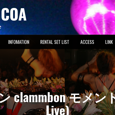
OCOA
e
INFOMATION
RENTAL SET LIST
ACCESS
LINK
clammbon モメントツ
Live)