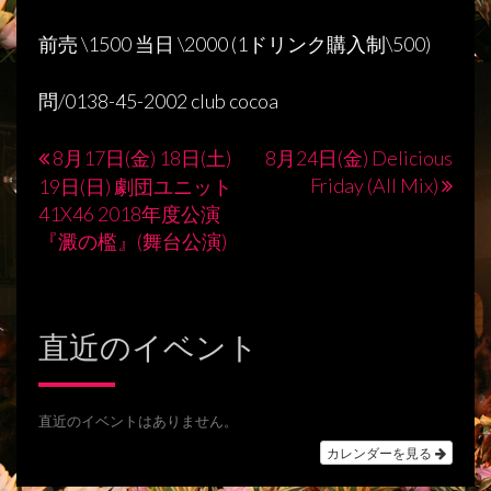
前売 \1500 当日 \2000 (1ドリンク購入制\500)
問/0138-45-2002 club cocoa
8月17日(金) 18日(土)
8月24日(金) Delicious
投
Friday (All Mix)
19日(日) 劇団ユニット
稿
41X46 2018年度公演
『澱の檻』(舞台公演)
ナ
ビ
ゲ
直近のイベント
ー
シ
直近のイベントはありません。
ョ
カレンダーを見る
ン