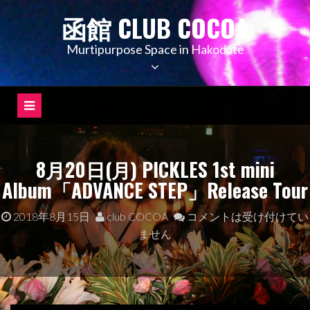
コ
函館 CLUB COCOA
ン
テ
Murtipurpose Space in Hakodate
ン
ツ
へ
ス
キ
ッ
8月20日(月) PICKLES 1st mini
プ
Album「ADVANCE STEP」Release Tour
2018年8月15日
club COCOA
コメントは受け付けてい
ません