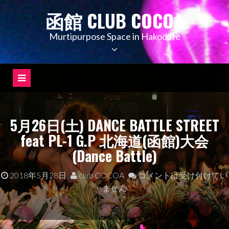
コ
函館 CLUB COCOA
ン
テ
Murtipurpose Space in Hakodate
ン
ツ
へ
ス
キ
ッ
5月26日(土) DANCE BATTLE STREET
プ
feat PL-1 G.P 北海道(函館)大会
(Dance Battle)
2018年5月28日
club COCOA
コメントは受け付けてい
ません