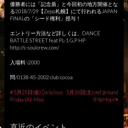
優勝者には「記念盾」と今回初の地方開催とな
る2018/7/29【Zepp札幌】にて行われるJAPAN
FINALの「シード権利」授与！
エントリー方法など詳しくは、DANCE
BATTLE STREET feat PL-1 G.P HP
http://s-soulcrew.com/
入場料 \2000
問/0138-45-2002 club cocoa
5月25日(金) Delicious
5月26日(土) def ground
投
(HipHop)
Friday (All Mix)
稿
ナ
直近のイベント
ビ