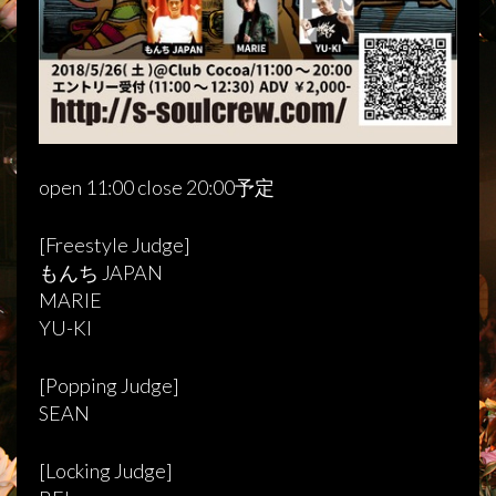
open 11:00 close 20:00予定
[Freestyle Judge]
もんち JAPAN
MARIE
YU-KI
[Popping Judge]
SEAN
[Locking Judge]