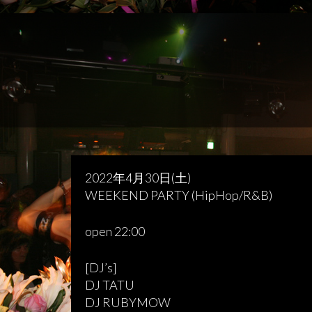
2022年4月30日(土)
WEEKEND PARTY (HipHop/R&B)
open 22:00
[DJ’s]
DJ TATU
DJ RUBYMOW