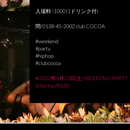
入場料 \1000 (1ドリンク付)
問/0138-45-2002 club COCOA
#weekend
#party
#hiphop
#clubcocoa
2022年4月23日(土) WEEKEND PARTY
投
(HipHop/R&B)
稿
ナ
ビ
ゲ