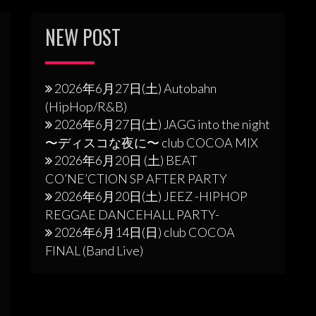
NEW POST
2026年6月27日(土) Autobahn
(HipHop/R&B)
2026年6月27日(土) JAGG into the night
〜ディスコな夜に〜 club COCOA MIX
2026年6月20日 (土) BEAT
CO’NE’CTION SP AFTER PARTY
2026年6月20日(土) JEEZ -HIPHOP
REGGAE DANCEHALL PARTY-
2026年6月14日(日) club COCOA
FINAL (Band Live)