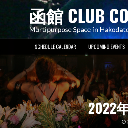
コ
函館 CLUB C
ン
テ
ン
Murtipurpose Space in Hakodat
ツ
へ
SCHEDULE CALENDAR
UPCOMING EVENTS
ス
キ
ッ
プ
2022年