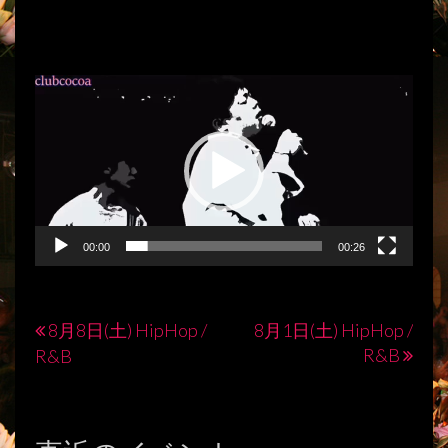
動
画
プ
レ
ー
ヤ
ー
00:00
00:26
8月8日(土) HipHop /
8月1日(土) HipHop /
投
R&B
R&B
稿
ナ