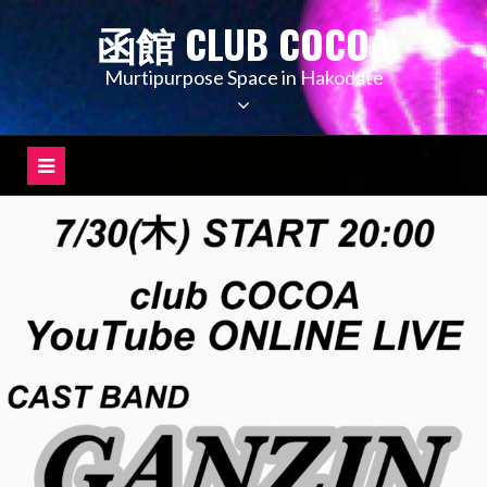
コ
函館 CLUB COCOA
ン
テ
Murtipurpose Space in Hakodate
ン
ツ
へ
ス
キ
ッ
プ