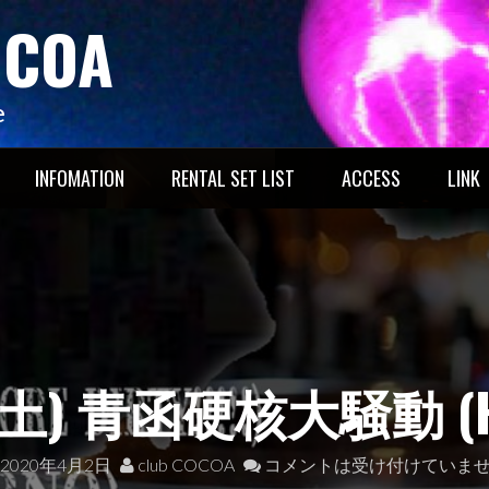
OCOA
e
INFOMATION
RENTAL SET LIST
ACCESS
LINK
土) 青函硬核大騒動 (Ha
2020年4月2日
club COCOA
コメントは受け付けていま