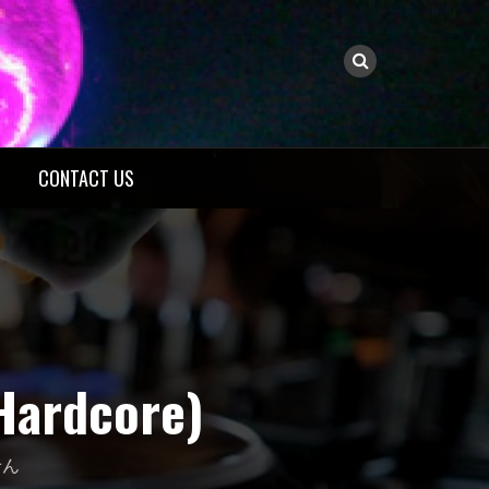
CONTACT US
rdcore)
せん