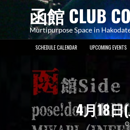
コ
函館 CLUB C
ン
テ
ン
Murtipurpose Space in Hakodat
ツ
へ
SCHEDULE CALENDAR
UPCOMING EVENTS
ス
キ
ッ
プ
4月18日(