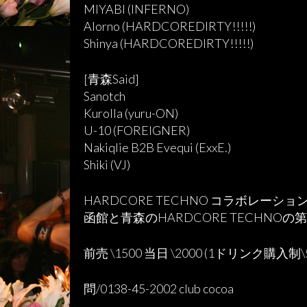
MIYABI (INFERNO)
Alorno (HARDCOREDIRTY!!!!!)
Shinya (HARDCOREDIRTY!!!!!)
[青森Said]
Sanotch
Kurolla (yuru-ON)
U-10 (FOREIGNER)
Nakiqlie B2B Evequi (ExxE.)
Shiki (VJ)
HARDCORE TECHNO コラボレーシ
函館と青森のHARDCORE TECHNO
前売 \1500 当日 \2000 (1ドリンク購入制\5
問/0138-45-2002 club cocoa