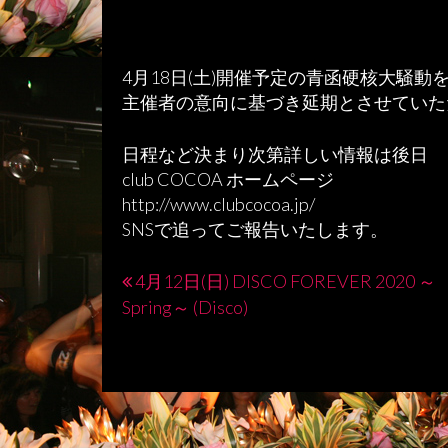
4月18日(土)開催予定の青函硬核大騒動
主催者の意向に基づき延期とさせていた
日程など決まり次第詳しい情報は後日
club COCOA ホームページ
http://www.clubcocoa.jp/
SNSで追ってご報告いたします。
4月12日(日) DISCO FOREVER 2020 ～
投
Spring～ (Disco)
稿
ナ
ビ
ゲ