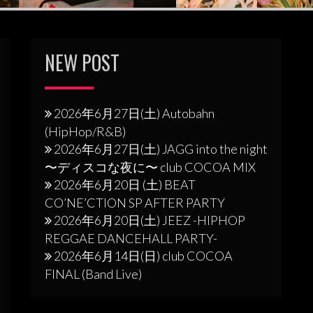
NEW POST
2026年6月27日(土) Autobahn
(HipHop/R&B)
2026年6月27日(土) JAGG into the night
〜ディスコな夜に〜 club COCOA MIX
2026年6月20日 (土) BEAT
CO’NE’CTION SP AFTER PARTY
2026年6月20日(土) JEEZ -HIPHOP
REGGAE DANCEHALL PARTY-
2026年6月14日(日) club COCOA
FINAL (Band Live)