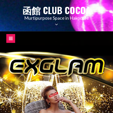
コ
函館 CLUB COCOA
ン
テ
Murtipurpose Space in Hakodate
ン
ツ
へ
ス
キ
ッ
プ