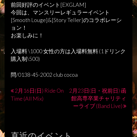
前回好評のイベント[EXGLAM]
今回は、マンスリーレギュラーイベント
[Smooth Louge]&[Story Teller]のコラボレーシ
ョン！
お楽しみに！
入場料 \1000 女性の方は入場料無料 (1ドリンク
購入制\500)
問/0138-45-2002 club cocoa
2月16日(日) Ride On
2月23日(日・祝前日) 函
投
館高専卒業チャリティ
Time (All Mix)
稿
ーライブ (Band Live)
ナ
ビ
直近のイベント