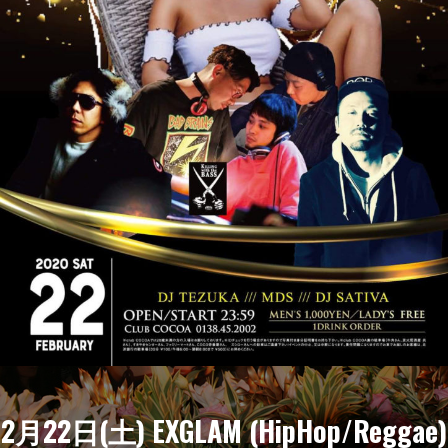
2月22日(土) EXGLAM (HipHop/Reggae)